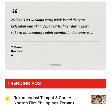
NEWS TNG– Siapa yang tidak kenal dengan
kelezatan masakan Jepang? Kuliner dari negeri
sakura ini memang sudah mendunia dan punya ...
7 Menu
Restora
n
Jepang
yang
Wajib
Dicoba,
Bukan
Cuma
TRENDING POS
Sushi!
Rekomendasi Tempat & Cara Asik
Nonton Film Philippines Terbaru