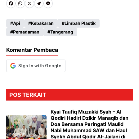
Fa
W
X
Te
M
ce
ha
le
es
Api
Kebakaran
Limbah Plastik
b
ts
gr
se
Pemadaman
Tangerang
o
A
a
n
o
p
m
g
Komentar Pembaca
k
p
er
POS TERKAIT
Kyai Taufiq Muzakki Syah – Al
Qodiri Hadiri Dzikir Manaqib dan
Doa Bersama Peringati Maulid
Nabi Muhammad SAW dan Haul
Syekh Abdul Qodir Al-Jailani di