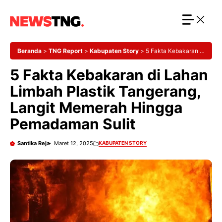
Langsung
ke
isi
Beranda
>
TNG Report
>
Kabupaten Story
>
5 Fakta Kebakaran di
Lahan Limbah Plastik Tangerang, Langit Memerah Hingga
5 Fakta Kebakaran di Lahan
Pemadaman Sulit
Limbah Plastik Tangerang,
Langit Memerah Hingga
Pemadaman Sulit
Santika Reja
Maret 12, 2025
KABUPATEN STORY