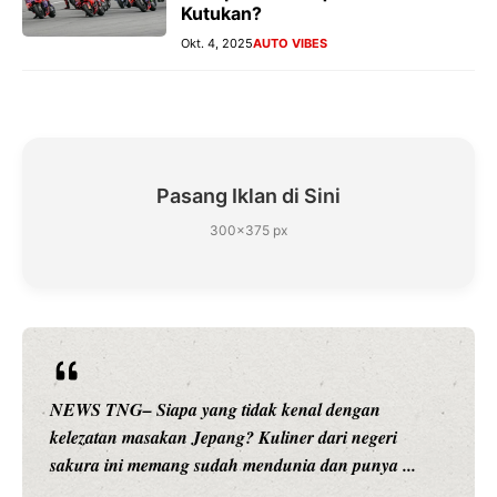
Kutukan?
Okt. 4, 2025
AUTO VIBES
Pasang Iklan di Sini
300×375 px
NEWS TNG– Siapa sangka, dua nama besar di dunia
hiburan, Nunung Srimulat dan Vicky Prasetyo, kini
merambah dunia kuliner dengan ...