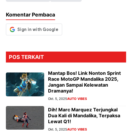
o
A
a
n
o
p
m
g
Komentar Pembaca
k
p
er
POS TERKAIT
Mantap Bos! Link Nonton Sprint
Race MotoGP Mandalika 2025,
Jangan Sampai Kelewatan
Dramanya!
Okt. 5, 2025
AUTO VIBES
Dih! Marc Marquez Terjungkal
Dua Kali di Mandalika, Terpaksa
Lewat Q1!
Okt. 5, 2025
AUTO VIBES