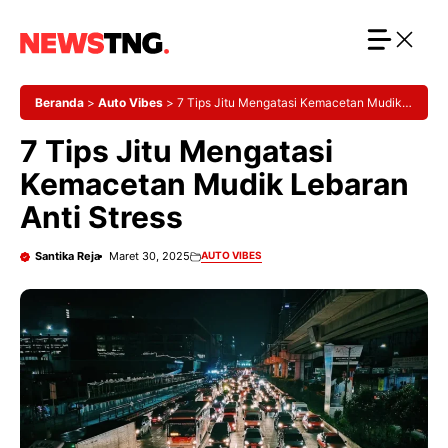
Langsung
ke
isi
Beranda
>
Auto Vibes
>
7 Tips Jitu Mengatasi Kemacetan Mudik
Lebaran Anti Stress
7 Tips Jitu Mengatasi
Kemacetan Mudik Lebaran
Anti Stress
Santika Reja
Maret 30, 2025
AUTO VIBES