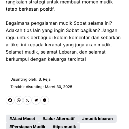
rangkaian strategi untuk membuat momen mudik
tetap berkesan positif.
Bagaimana pengalaman mudik Sobat selama ini?
Adakah tips lain yang ingin Sobat bagikan? Jangan
ragu untuk berbagi di kolom komentar dan sebarkan
artikel ini kepada kerabat yang juga akan mudik.
Selamat mudik, selamat Lebaran, dan selamat
berkumpul dengan keluarga tercinta!
Disunting oleh:
S. Reja
Terakhir disunting:
Maret 30, 2025
Fa
W
X
Te
M
ce
ha
le
es
Atasi Macet
Jalur Alternatif
mudik lebaran
b
ts
gr
se
Persiapan Mudik
tips mudik