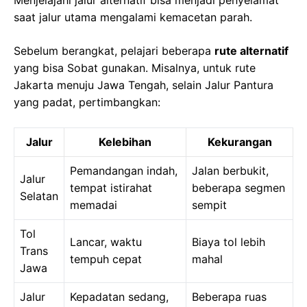
Menjelajahi jalur alternatif bisa menjadi penyelamat
saat jalur utama mengalami kemacetan parah.
Sebelum berangkat, pelajari beberapa
rute alternatif
yang bisa Sobat gunakan. Misalnya, untuk rute
Jakarta menuju Jawa Tengah, selain Jalur Pantura
yang padat, pertimbangkan:
Jalur
Kelebihan
Kekurangan
Pemandangan indah,
Jalan berbukit,
Jalur
tempat istirahat
beberapa segmen
Selatan
memadai
sempit
Tol
Lancar, waktu
Biaya tol lebih
Trans
tempuh cepat
mahal
Jawa
Jalur
Kepadatan sedang,
Beberapa ruas