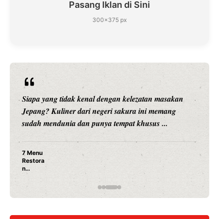
Pasang Iklan di Sini
300×375 px
Siapa yang tidak kenal dengan kelezatan masakan
Jepang? Kuliner dari negeri sakura ini memang
sudah mendunia dan punya tempat khusus ...
7 Menu
Restora
n
Jepang
yang
Wajib
Dicoba,
Bukan
Cuma