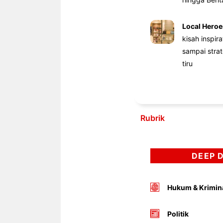
Local Heroe
kisah inspir
sampai stra
tiru
Rubrik
DEEP 
Hukum & Krimin
Politik