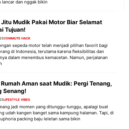
ih lancar dan nggak bikin
 Jitu Mudik Pakai Motor Biar Selamat
i Tujuan!
025
COMMUTE HACK
ngan sepeda motor telah menjadi pilihan favorit bagi
rang di Indonesia, terutama karena fleksibilitas dan
sinya dalam menembus kemacetan. Namun, perjalanan
uh
s Rumah Aman saat Mudik: Pergi Tenang,
g Senang!
025
LIFESTYLE VIBES
mang jadi momen yang ditunggu-tunggu, apalagi buat
ng udah kangen banget sama kampung halaman. Tapi, di
uphoria packing baju leletan sama bikin