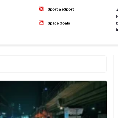
Sport & eSport
A
K
Space Goals
b