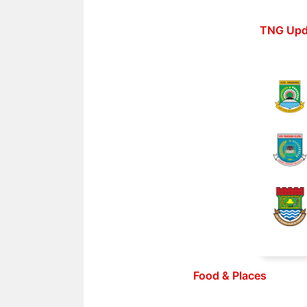
Langsung
ke
TNG Upd
isi
Food & Places