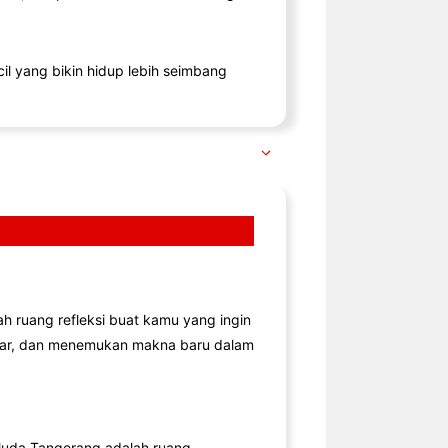
il yang bikin hidup lebih seimbang
lah ruang refleksi buat kamu yang ingin
jar, dan menemukan makna baru dalam
uda Tangerang adalah ruang