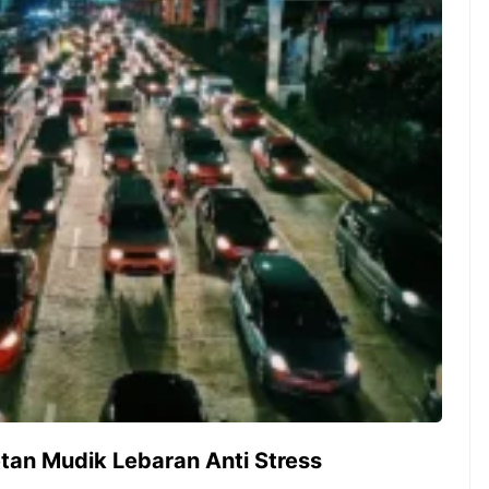
Pernah gak sih kamu mulai
Siapa yang t
ngerjain sesuatu cuma buat iseng-
kelezatan ma
iseng, eh ternyata malah jadi
Kuliner dari 
peluang bisnis yang
memang suda
menguntungkan? Nah, itulah ...
punya tempat 
7 Menu
Dari Iseng Jadi Cuan: Kisah
Restora
TUM_ATUL yang Ubah
n
Hampers Jadi Bisnis Kece
Jepang
yang
Wajib
Dicoba,
Bukan
Cuma
Sushi!
tan Mudik Lebaran Anti Stress