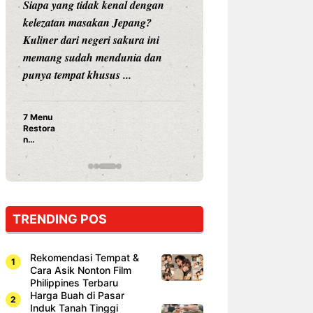
idak kenal dengan
Siapa sangka, dua nama besar di
sakan Jepang?
dunia hiburan, Nunung Srimulat
negeri sakura ini
dan Vicky Prasetyo, kini merambah
h mendunia dan
dunia kuliner dengan membuka
khusus ...
restoran ...
Nunung Srimulat & Vicky
Prasetyo Buka Restoran
Ayam Panggang! Cuma Rp
15 Ribu, Resep Rahasia
Mami Bikin Nagih!
TRENDING POS
Rekomendasi Tempat &
Cara Asik Nonton Film
Philippines Terbaru
Harga Buah di Pasar
Induk Tanah Tinggi