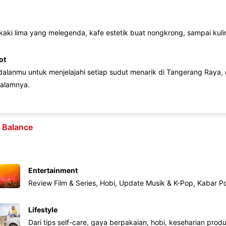
 kaki lima yang melegenda, kafe estetik buat nongkrong, sampai kuline
ot
lanmu untuk menjelajahi setiap sudut menarik di Tangerang Raya, d
alamnya.
e Balance
Entertainment
Review Film & Series, Hobi, Update Musik & K-Pop, Kabar P
Lifestyle
Dari tips self-care, gaya berpakaian, hobi, keseharian produk