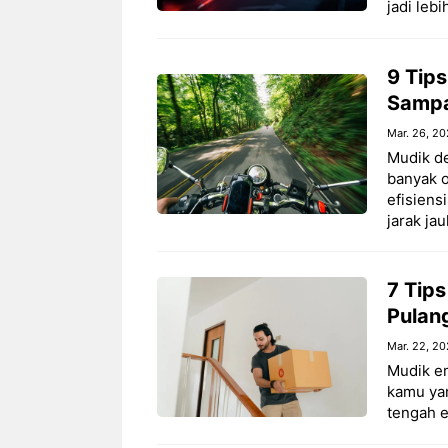
jadi leb
9 Tips
Sampa
Mar. 26, 2
Mudik de
banyak o
efisien
jarak ja
7 Tip
Pulan
Mar. 22, 2
Mudik e
kamu ya
tengah e