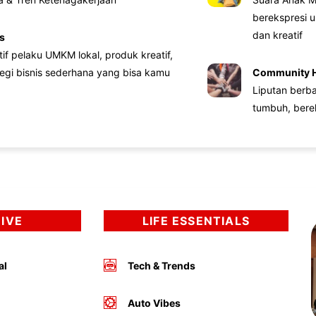
berekspresi u
dan kreatif
s
atif pelaku UMKM lokal, produk kreatif,
tegi bisnis sederhana yang bisa kamu
Community 
Liputan berb
tumbuh, bere
DIVE
LIFE ESSENTIALS
al
Tech & Trends
Auto Vibes