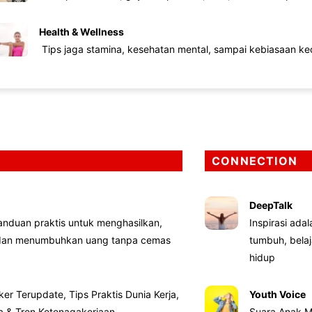
Health & Wellness
Tips jaga stamina, kesehatan mental, sampai kebiasaan kec
CONNECTION
DeepTalk
nduan praktis untuk menghasilkan,
Inspirasi ada
 dan menumbuhkan uang tanpa cemas
tumbuh, bela
hidup
ker Terupdate, Tips Praktis Dunia Kerja,
Youth Voice
ta & Tren Ketenagakerjaan
Suara Anak M