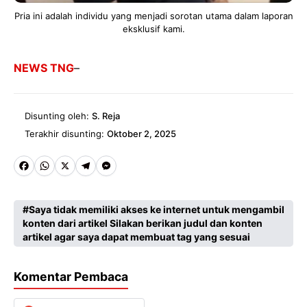
Pria ini adalah individu yang menjadi sorotan utama dalam laporan
eksklusif kami.
NEWS TNG
–
Disunting oleh:
S. Reja
Terakhir disunting:
Oktober 2, 2025
Fa
W
X
Te
M
ce
ha
le
es
Saya tidak memiliki akses ke internet untuk mengambil
b
ts
gr
se
konten dari artikel Silakan berikan judul dan konten
o
A
a
n
artikel agar saya dapat membuat tag yang sesuai
o
p
m
g
Komentar Pembaca
k
p
er