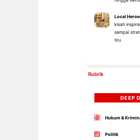
Local Heroe
kisah inspir
sampai stra
tiru
Rubrik
DEEP 
Hukum & Krimin
Politik