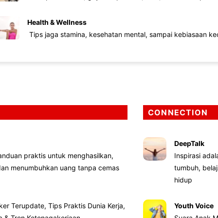
Health & Wellness
Tips jaga stamina, kesehatan mental, sampai kebiasaan kec
CONNECTION
DeepTalk
nduan praktis untuk menghasilkan,
Inspirasi ada
 dan menumbuhkan uang tanpa cemas
tumbuh, bela
hidup
ker Terupdate, Tips Praktis Dunia Kerja,
Youth Voice
ta & Tren Ketenagakerjaan
Suara Anak M