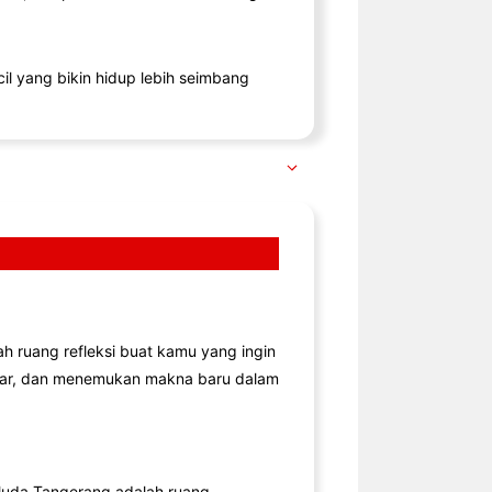
il yang bikin hidup lebih seimbang
lah ruang refleksi buat kamu yang ingin
jar, dan menemukan makna baru dalam
uda Tangerang adalah ruang