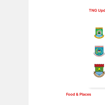
Langsung
ke
TNG Upd
isi
Food & Places