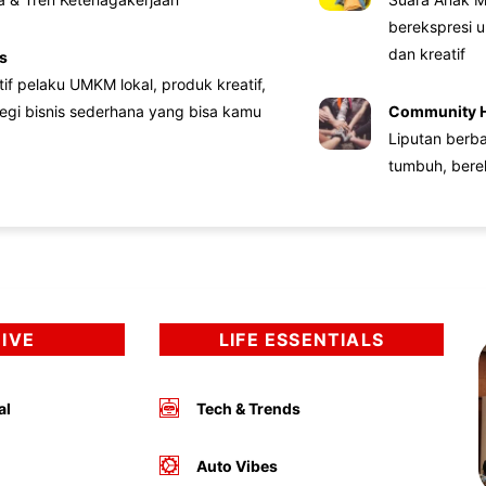
berekspresi u
dan kreatif
s
atif pelaku UMKM lokal, produk kreatif,
tegi bisnis sederhana yang bisa kamu
Community 
Liputan berb
tumbuh, bere
DIVE
LIFE ESSENTIALS
al
Tech & Trends
Auto Vibes