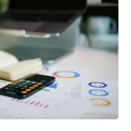
ndung –
NEWS TNG– Pernah gak sih
antian tahun
kamu mulai ngerjain sesuatu cuma
ll you can eat
buat iseng-iseng, eh ternyata malah
u Can Eat Bandung
jadi peluang bisnis yang
.
menguntungkan? ...
 2026, Kakkoii
Dari Iseng Jadi Cuan: Kisah
 Hadirkan Pesta All
TUM_ATUL yang Ubah
 Eat Mulai Rp
Hampers Jadi Bisnis Kece
0