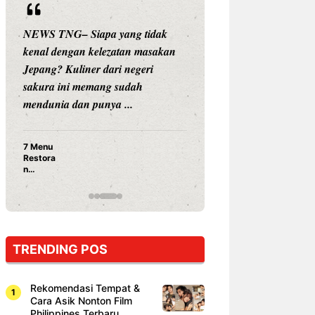
NEWS TNG– Siapa yang tidak
NEWS TNG– Siap
kenal dengan kelezatan masakan
nama besar di dun
Jepang? Kuliner dari negeri
Nunung Srimulat 
sakura ini memang sudah
Prasetyo, kini m
mendunia dan punya ...
kuliner dengan ...
7 Menu
Nunung S
Restora
Prasetyo
n
Ayam Pa
Jepang
15 Ribu,
yang
Mami Bik
Wajib
Dicoba,
Bukan
Cuma
TRENDING POS
Sushi!
Rekomendasi Tempat &
Cara Asik Nonton Film
Philippines Terbaru