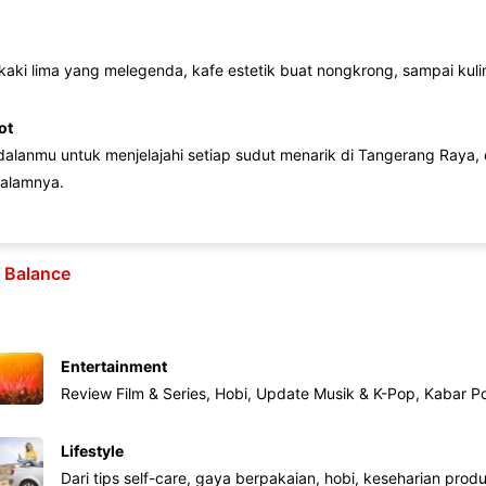
 kaki lima yang melegenda, kafe estetik buat nongkrong, sampai kuline
ot
lanmu untuk menjelajahi setiap sudut menarik di Tangerang Raya, d
alamnya.
e Balance
Entertainment
Review Film & Series, Hobi, Update Musik & K-Pop, Kabar P
Lifestyle
Dari tips self-care, gaya berpakaian, hobi, keseharian produk