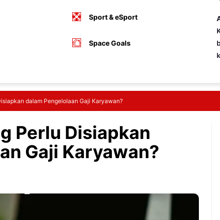
Sport & eSport
A
K
Space Goals
b
Disiapkan dalam Pengelolaan Gaji Karyawan?
g Perlu Disiapkan
an Gaji Karyawan?