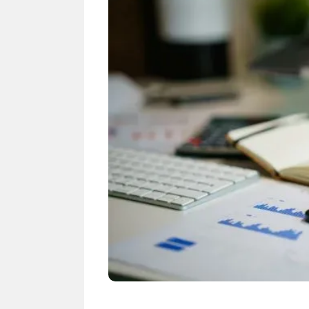
NEWS TNG– Siapa sangka, dua
NEWS TNG– Ba
nama besar di dunia hiburan,
Menyambut perg
Nunung Srimulat dan Vicky
2026, restoran a
Prasetyo, kini merambah dunia
Kakkoii All Yo
kuliner dengan ...
menghadirkan ..
Nunung Srimulat & Vicky
Sambut
Prasetyo Buka Restoran
Bandung
Ayam Panggang! Cuma Rp
You Can
15 Ribu, Resep Rahasia
145.00
Mami Bikin Nagih!