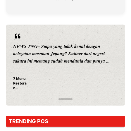
NEWS TNG– Siapa sangka, dua nama besar di dunia
hiburan, Nunung Srimulat dan Vicky Prasetyo, kini
merambah dunia kuliner dengan ...
Nunung Srimulat & Vicky Prasetyo Buka Restoran
Ayam Panggang! Cuma Rp 15 Ribu, Resep
Rahasia Mami Bikin Nagih!
TRENDING POS