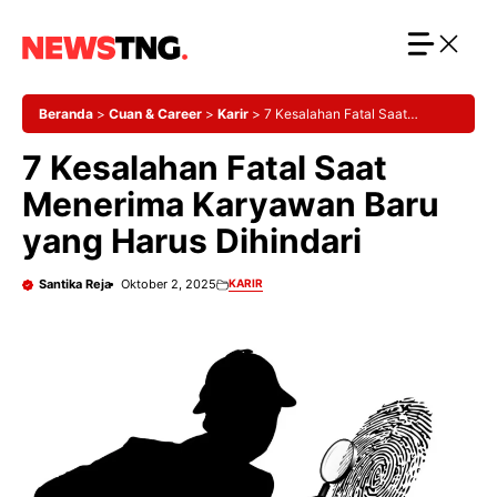
Langsung
ke
isi
Beranda
>
Cuan & Career
>
Karir
>
7 Kesalahan Fatal Saat
Menerima Karyawan Baru yang Harus Dihindari
7 Kesalahan Fatal Saat
Menerima Karyawan Baru
yang Harus Dihindari
Santika Reja
Oktober 2, 2025
KARIR