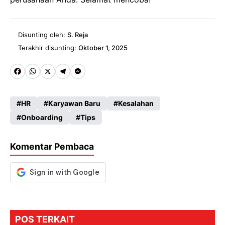
Disunting oleh:
S. Reja
Terakhir disunting:
Oktober 1, 2025
Fa
W
X
Te
M
ce
ha
le
es
HR
Karyawan Baru
Kesalahan
b
ts
gr
se
Onboarding
Tips
o
A
a
n
o
p
m
g
Komentar Pembaca
k
p
er
POS TERKAIT