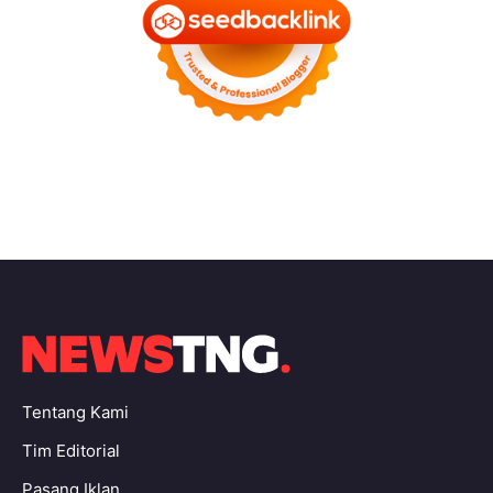
Tentang Kami
Tim Editorial
Pasang Iklan