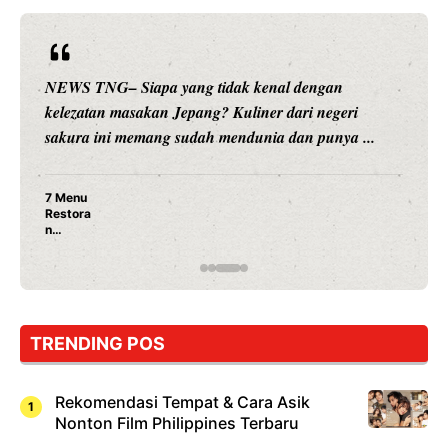
NEWS TNG– Siapa sangka, dua nama besar di dunia
hiburan, Nunung Srimulat dan Vicky Prasetyo, kini
merambah dunia kuliner dengan ...
Nunung Srimulat & Vicky Prasetyo Buka Restoran
Ayam Panggang! Cuma Rp 15 Ribu, Resep
Rahasia Mami Bikin Nagih!
TRENDING POS
Rekomendasi Tempat & Cara Asik
Nonton Film Philippines Terbaru