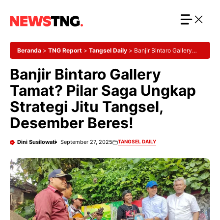
Langsung
ke
isi
Beranda
>
TNG Report
>
Tangsel Daily
>
Banjir Bintaro Gallery
Tamat? Pilar Saga Ungkap Strategi Jitu Tangsel, Desember Beres!
Banjir Bintaro Gallery
Tamat? Pilar Saga Ungkap
Strategi Jitu Tangsel,
Desember Beres!
Dini Susilowati
September 27, 2025
TANGSEL DAILY