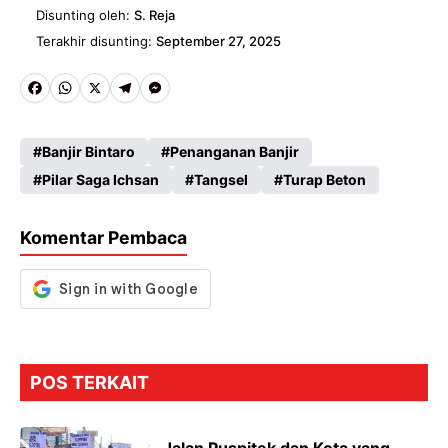
Disunting oleh:
S. Reja
Terakhir disunting:
September 27, 2025
Fa
W
X
Te
M
ce
ha
le
es
Banjir Bintaro
Penanganan Banjir
b
ts
gr
se
Pilar Saga Ichsan
Tangsel
Turap Beton
o
A
a
n
o
p
m
g
Komentar Pembaca
k
p
er
POS TERKAIT
Jalan Puspitek dan Kota yang