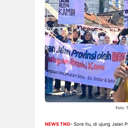
NEWS TNG– Bandung –
NEWS TNG– P
Menyambut pergantian tahun
kamu mulai n
2026, restoran all you can eat
buat iseng-is
Kakkoii All You Can Eat Bandung
jadi peluang 
menghadirkan ...
menguntungka
Sambut 2026, Kakkoii
Dari
Bandung Hadirkan Pesta All
TUM
You Can Eat Mulai Rp
Ham
145.000
Foto: 
NEWS TNG
– Sore itu, di ujung Jalan