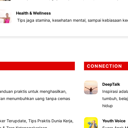
Health & Wellness
Tips jaga stamina, kesehatan mental, sampai kebiasaan kec
CONNECTION
DeepTalk
nduan praktis untuk menghasilkan,
Inspirasi ada
 dan menumbuhkan uang tanpa cemas
tumbuh, bela
hidup
ker Terupdate, Tips Praktis Dunia Kerja,
Youth Voice
ta & Tren Ketenagakerjaan
Suara Anak M