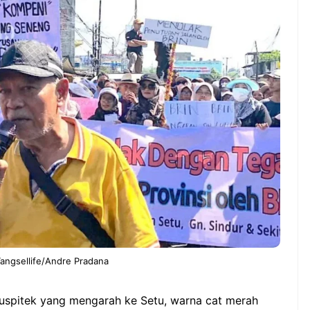
ernah gak sih
NEWS TNG– Siapa yang tidak
gerjain sesuatu cuma
kenal dengan kelezatan masakan
eng, eh ternyata malah
Jepang? Kuliner dari negeri
bisnis yang
sakura ini memang sudah
n? ...
mendunia dan punya ...
7 Menu
 Iseng Jadi Cuan: Kisah
Restora
_ATUL yang Ubah
n
pers Jadi Bisnis Kece
Jepang
yang
Wajib
Dicoba,
Bukan
Cuma
Sushi!
Tangsellife/Andre Pradana
 Puspitek yang mengarah ke Setu, warna cat merah