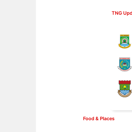
Langsung
ke
TNG Upd
isi
Food & Places