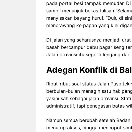
pada portal besi tampak memudar. Di b
sambil menunjuk bekas tulisan “Selam
menyisakan bayang huruf. “Dulu di sin
menerawang ke papan yang kini diganti
Di jalan yang seharusnya menjadi ura
basah bercampur debu pagar seng tera
Jalan provinsi itu seperti lengang dari i
Adegan Konflik di B
Ribut-ribut soal status Jalan Puspit
berbulan-bulan menagih satu hal: peng
yakini sah sebagai jalan provinsi. Sta
administratif, tapi penegasan batas w
Namun semua berubah setelah Badan R
menutup akses, hingga mencopot simbol