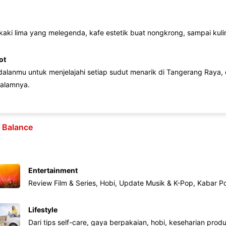
 kaki lima yang melegenda, kafe estetik buat nongkrong, sampai kuline
ot
lanmu untuk menjelajahi setiap sudut menarik di Tangerang Raya, d
alamnya.
e Balance
Entertainment
Review Film & Series, Hobi, Update Musik & K-Pop, Kabar P
Lifestyle
Dari tips self-care, gaya berpakaian, hobi, keseharian produk