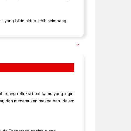
il yang bikin hidup lebih seimbang
lah ruang refleksi buat kamu yang ingin
jar, dan menemukan makna baru dalam
uda Tangerang adalah ruang