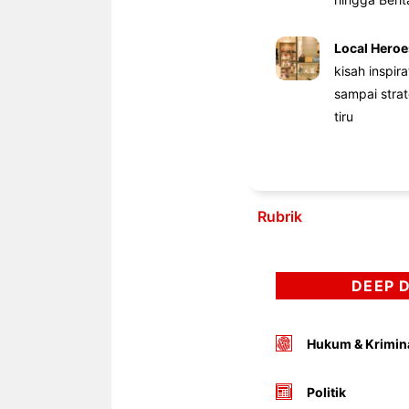
Local Heroe
kisah inspir
sampai stra
tiru
Rubrik
DEEP 
Hukum & Krimin
Politik