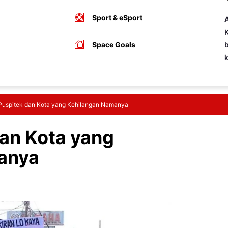
Sport & eSport
A
K
Space Goals
b
Puspitek dan Kota yang Kehilangan Namanya
dan Kota yang
anya