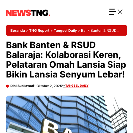
Langsung
ke
isi
Beranda
>
TNG Report
>
Tangsel Daily
>
Bank Banten & RSUD
Balaraja: Kolaborasi Keren, Pelataran Omah Lansia Siap Bikin
Bank Banten & RSUD
Lansia Senyum Lebar!
Balaraja: Kolaborasi Keren,
Pelataran Omah Lansia Siap
Bikin Lansia Senyum Lebar!
Dini Susilowati
Oktober 2, 2025
TANGSEL DAILY