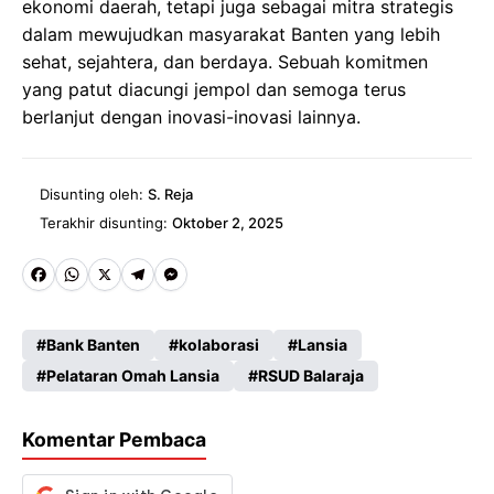
ekonomi daerah, tetapi juga sebagai mitra strategis
dalam mewujudkan masyarakat Banten yang lebih
sehat, sejahtera, dan berdaya. Sebuah komitmen
yang patut diacungi jempol dan semoga terus
berlanjut dengan inovasi-inovasi lainnya.
Disunting oleh:
S. Reja
Terakhir disunting:
Oktober 2, 2025
Fa
W
X
Te
M
ce
ha
le
es
Bank Banten
kolaborasi
Lansia
b
ts
gr
se
Pelataran Omah Lansia
RSUD Balaraja
o
A
a
n
o
p
m
g
Komentar Pembaca
k
p
er