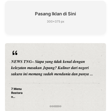
Pasang Iklan di Sini
300×375 px
NEWS TNG– Siapa sangka, dua nama besar di dunia
hiburan, Nunung Srimulat dan Vicky Prasetyo, kini
merambah dunia kuliner dengan ...
Nunung Srimulat & Vicky Prasetyo Buka Restoran
Ayam Panggang! Cuma Rp 15 Ribu, Resep
Rahasia Mami Bikin Nagih!