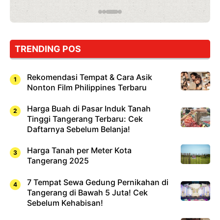
Jepang
yang
Wajib
Dicoba,
Bukan
Cuma
TRENDING POS
Sushi!
Rekomendasi Tempat & Cara Asik
Nonton Film Philippines Terbaru
Harga Buah di Pasar Induk Tanah
Tinggi Tangerang Terbaru: Cek
Daftarnya Sebelum Belanja!
Harga Tanah per Meter Kota
Tangerang 2025
7 Tempat Sewa Gedung Pernikahan di
Tangerang di Bawah 5 Juta! Cek
Sebelum Kehabisan!