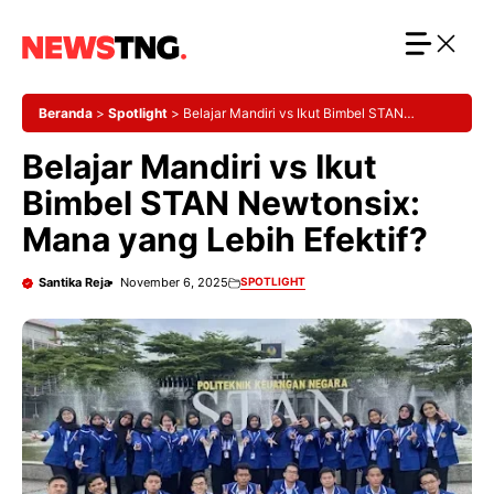
Langsung
ke
isi
Beranda
>
Spotlight
>
Belajar Mandiri vs Ikut Bimbel STAN
Newtonsix: Mana yang Lebih Efektif?
Belajar Mandiri vs Ikut
Bimbel STAN Newtonsix:
Mana yang Lebih Efektif?
Santika Reja
November 6, 2025
SPOTLIGHT