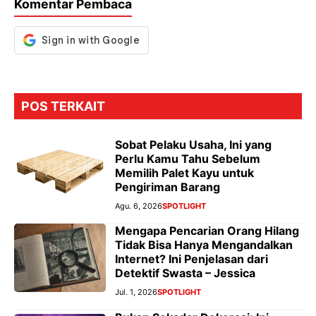
Komentar Pembaca
o
p
m
g
k
p
er
POS TERKAIT
Sobat Pelaku Usaha, Ini yang
Perlu Kamu Tahu Sebelum
Memilih Palet Kayu untuk
Pengiriman Barang
Agu. 6, 2026
SPOTLIGHT
Mengapa Pencarian Orang Hilang
Tidak Bisa Hanya Mengandalkan
Internet? Ini Penjelasan dari
Detektif Swasta – Jessica
Jul. 1, 2026
SPOTLIGHT