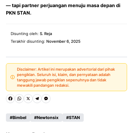
— tapi partner perjuangan menuju masa depan di
PKN STAN.
Disunting oleh:
S. Reja
Terakhir disunting:
November 6, 2025
Disclaimer: Artikel ini merupakan advertorial dari pihak
pengiklan. Seluruh isi, klaim, dan pernyataan adalah
ⓘ
tanggung jawab pengiklan sepenuhnya dan tidak
mewakili pandangan redaksi.
Fa
W
X
Te
M
ce
ha
le
es
Bimbel
Newtonsix
STAN
b
ts
gr
se
o
A
a
n