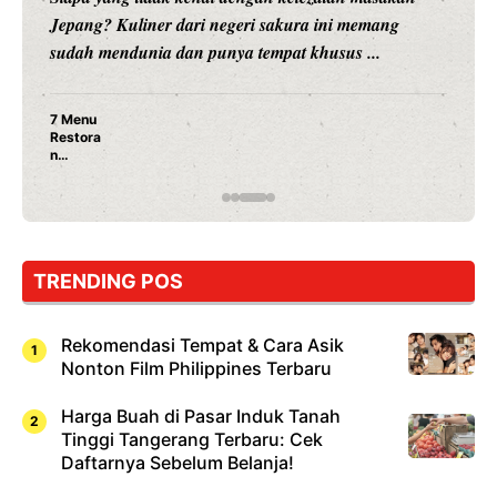
Jepang? Kuliner dari negeri sakura ini memang
sudah mendunia dan punya tempat khusus ...
7 Menu
Restora
n
Jepang
yang
Wajib
Dicoba,
Bukan
Cuma
TRENDING POS
Sushi!
Rekomendasi Tempat & Cara Asik
Nonton Film Philippines Terbaru
Harga Buah di Pasar Induk Tanah
Tinggi Tangerang Terbaru: Cek
Daftarnya Sebelum Belanja!