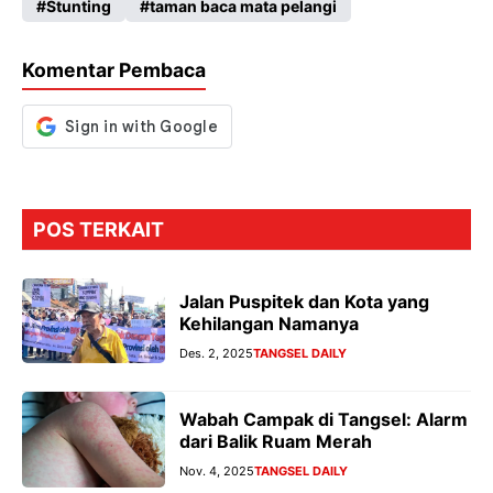
Stunting
taman baca mata pelangi
o
A
a
n
o
p
m
g
Komentar Pembaca
k
p
er
POS TERKAIT
Jalan Puspitek dan Kota yang
Kehilangan Namanya
Des. 2, 2025
TANGSEL DAILY
Wabah Campak di Tangsel: Alarm
dari Balik Ruam Merah
Nov. 4, 2025
TANGSEL DAILY