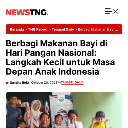
Langsung
ke
isi
Beranda
>
TNG Report
>
Tangsel Daily
>
Berbagi Makanan Bayi di
Hari Pangan Nasional: Langkah Kecil untuk Masa Depan Anak
Berbagi Makanan Bayi di
Indonesia
Hari Pangan Nasional:
Langkah Kecil untuk Masa
Depan Anak Indonesia
Santika Reja
Oktober 20, 2025
TANGSEL DAILY