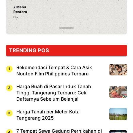
7 Menu
Restora
n
Jepang
yang
Wajib
Dicoba,
Bukan
Cuma
TRENDING POS
Sushi!
Rekomendasi Tempat & Cara Asik
Nonton Film Philippines Terbaru
Harga Buah di Pasar Induk Tanah
Tinggi Tangerang Terbaru: Cek
Daftarnya Sebelum Belanja!
Harga Tanah per Meter Kota
Tangerang 2025
7 Tempat Sewa Gedung Pernikahan di