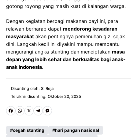
gotong royong yang masih kuat di kalangan warga.
Dengan kegiatan berbagi makanan bayi ini, para
relawan berharap dapat
mendorong kesadaran
masyarakat
akan pentingnya pemenuhan gizi sejak
dini. Langkah kecil ini diyakini mampu membantu
mengurangi angka stunting dan menciptakan
masa
depan yang lebih sehat dan berkualitas bagi anak-
anak Indonesia
.
Disunting oleh:
S. Reja
Terakhir disunting:
Oktober 20, 2025
Fa
W
X
Te
M
ce
ha
le
es
cegah stunting
hari pangan nasional
b
ts
gr
se