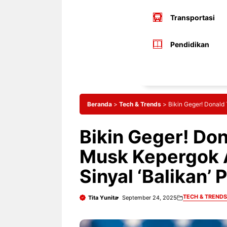
Transportasi
Pendidikan
Beranda
>
Tech & Trends
>
Bikin Geger! Donald 
Bikin Geger! Do
Musk Kepergok A
Sinyal ‘Balikan’ P
TECH & TRENDS
Tita Yunita
September 24, 2025