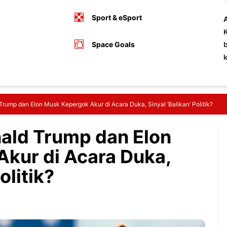
Sport & eSport
A
K
Space Goals
b
Trump dan Elon Musk Kepergok Akur di Acara Duka, Sinyal ‘Balikan’ Politik?
nald Trump dan Elon
kur di Acara Duka,
olitik?