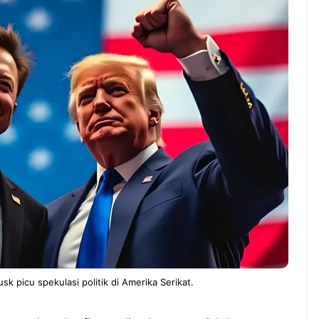
ndung –
NEWS TNG– Pernah gak sih
antian tahun
kamu mulai ngerjain sesuatu cuma
ll you can eat
buat iseng-iseng, eh ternyata malah
u Can Eat Bandung
jadi peluang bisnis yang
.
menguntungkan? ...
 2026, Kakkoii
Dari Iseng Jadi Cuan: Kisah
 Hadirkan Pesta All
TUM_ATUL yang Ubah
 Eat Mulai Rp
Hampers Jadi Bisnis Kece
0
 picu spekulasi politik di Amerika Serikat.