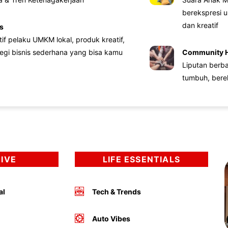
berekspresi u
dan kreatif
s
atif pelaku UMKM lokal, produk kreatif,
tegi bisnis sederhana yang bisa kamu
Community 
Liputan berb
tumbuh, bere
DIVE
LIFE ESSENTIALS
al
Tech & Trends
Auto Vibes