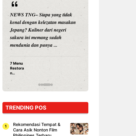
NEWS TNG– Siapa yang tidak
NEWS TNG– Siap
kenal dengan kelezatan masakan
nama besar di dun
Jepang? Kuliner dari negeri
Nunung Srimulat 
sakura ini memang sudah
Prasetyo, kini m
mendunia dan punya ...
kuliner dengan ...
7 Menu
Nunung S
Restora
Prasetyo
n
Ayam Pa
Jepang
15 Ribu,
yang
Mami Bik
Wajib
Dicoba,
Bukan
Cuma
TRENDING POS
Sushi!
Rekomendasi Tempat &
Cara Asik Nonton Film
Philippines Terbaru