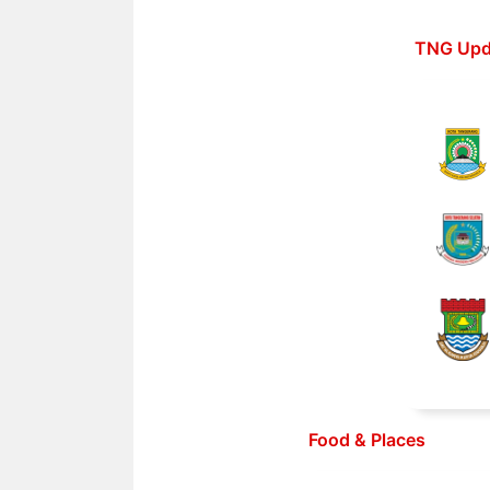
Langsung
ke
TNG Upd
isi
Food & Places