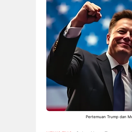
NEWS TNG– Siapa sangka, dua
NEWS TNG– Ba
nama besar di dunia hiburan,
Menyambut perg
Nunung Srimulat dan Vicky
2026, restoran a
Prasetyo, kini merambah dunia
Kakkoii All Yo
kuliner dengan ...
menghadirkan ..
Nunung Srimulat & Vicky
Sambut
Prasetyo Buka Restoran
Bandung
Ayam Panggang! Cuma Rp
You Can
15 Ribu, Resep Rahasia
145.00
Mami Bikin Nagih!
Pertemuan Trump dan Musk