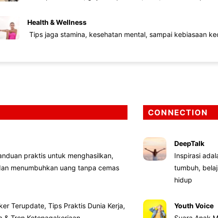
Health & Wellness
Tips jaga stamina, kesehatan mental, sampai kebiasaan kec
CONNECTION
DeepTalk
nduan praktis untuk menghasilkan,
Inspirasi ada
 dan menumbuhkan uang tanpa cemas
tumbuh, bela
hidup
ker Terupdate, Tips Praktis Dunia Kerja,
Youth Voice
ta & Tren Ketenagakerjaan
Suara Anak M