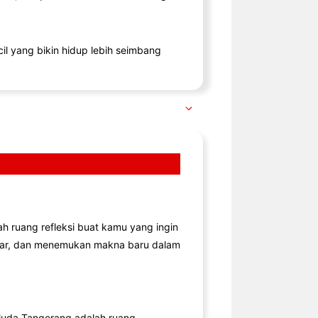
il yang bikin hidup lebih seimbang
lah ruang refleksi buat kamu yang ingin
jar, dan menemukan makna baru dalam
uda Tangerang adalah ruang