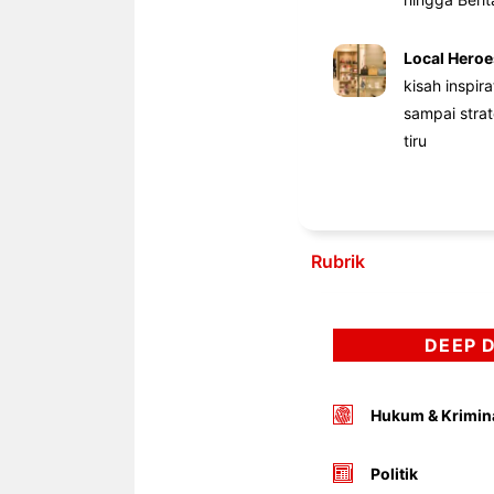
Local Heroe
kisah inspir
sampai stra
tiru
Rubrik
DEEP 
Hukum & Krimin
Politik