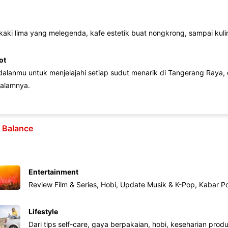
 kaki lima yang melegenda, kafe estetik buat nongkrong, sampai kuline
ot
lanmu untuk menjelajahi setiap sudut menarik di Tangerang Raya, d
alamnya.
e Balance
Entertainment
Review Film & Series, Hobi, Update Musik & K-Pop, Kabar P
Lifestyle
Dari tips self-care, gaya berpakaian, hobi, keseharian produk