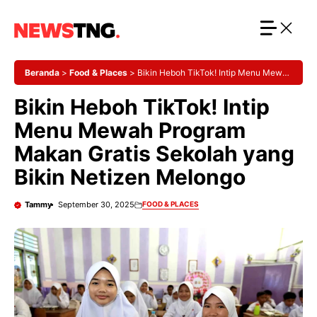
Langsung
ke
isi
Beranda
>
Food & Places
>
Bikin Heboh TikTok! Intip Menu Mewah
Program Makan Gratis Sekolah yang Bikin Netizen Melongo
Bikin Heboh TikTok! Intip
Menu Mewah Program
Makan Gratis Sekolah yang
Bikin Netizen Melongo
Tammy
September 30, 2025
FOOD & PLACES