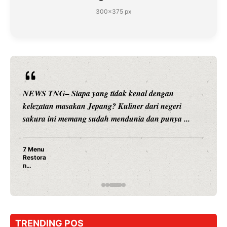
300×375 px
NEWS TNG– Siapa sangka, dua nama besar di dunia
hiburan, Nunung Srimulat dan Vicky Prasetyo, kini
merambah dunia kuliner dengan ...
Nunung Srimulat & Vicky Prasetyo Buka Restoran
Ayam Panggang! Cuma Rp 15 Ribu, Resep
Rahasia Mami Bikin Nagih!
TRENDING POS