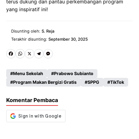
terus dukung dan pantau perkembangan program
yang inspiratif ini!
Disunting oleh:
S. Reja
Terakhir disunting:
September 30, 2025
Fa
W
X
Te
M
ce
ha
le
es
Menu Sekolah
Prabowo Subianto
b
ts
gr
se
Program Makan Bergizi Gratis
SPPG
TikTok
o
A
a
n
o
p
m
g
Komentar Pembaca
k
p
er