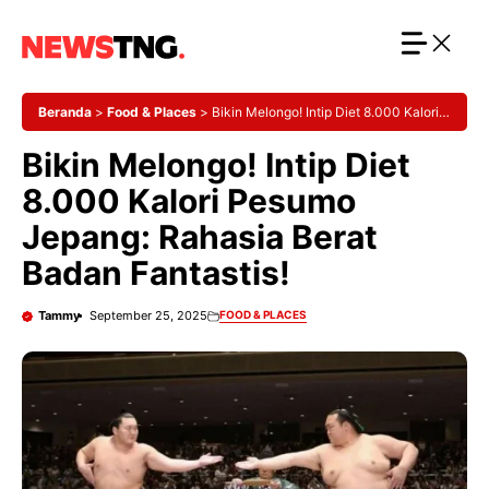
Langsung
ke
isi
Beranda
>
Food & Places
>
Bikin Melongo! Intip Diet 8.000 Kalori
Pesumo Jepang: Rahasia Berat Badan Fantastis!
Bikin Melongo! Intip Diet
8.000 Kalori Pesumo
Jepang: Rahasia Berat
Badan Fantastis!
Tammy
September 25, 2025
FOOD & PLACES