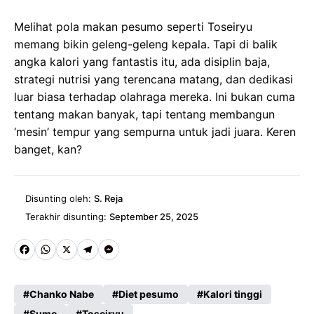
Melihat pola makan pesumo seperti Toseiryu
memang bikin geleng-geleng kepala. Tapi di balik
angka kalori yang fantastis itu, ada disiplin baja,
strategi nutrisi yang terencana matang, dan dedikasi
luar biasa terhadap olahraga mereka. Ini bukan cuma
tentang makan banyak, tapi tentang membangun
‘mesin’ tempur yang sempurna untuk jadi juara. Keren
banget, kan?
Disunting oleh:
S. Reja
Terakhir disunting:
September 25, 2025
Fa
W
X
Te
M
ce
ha
le
es
Chanko Nabe
Diet pesumo
Kalori tinggi
b
ts
gr
se
Sumo
Toseiryu