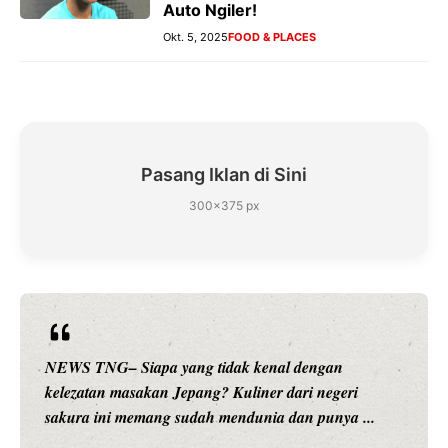
Auto Ngiler!
Okt. 5, 2025
FOOD & PLACES
Pasang Iklan di Sini
300×375 px
kenal dengan
NEWS TNG– Siapa sangka, dua nam
ner dari negeri
hiburan, Nunung Srimulat dan Vicky
nia dan punya ...
merambah dunia kuliner dengan ...