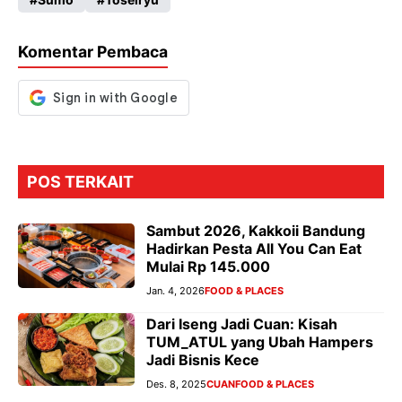
o
A
a
n
o
p
m
g
Komentar Pembaca
k
p
er
POS TERKAIT
Sambut 2026, Kakkoii Bandung
Hadirkan Pesta All You Can Eat
Mulai Rp 145.000
Jan. 4, 2026
FOOD & PLACES
Dari Iseng Jadi Cuan: Kisah
TUM_ATUL yang Ubah Hampers
Jadi Bisnis Kece
Des. 8, 2025
CUAN
FOOD & PLACES