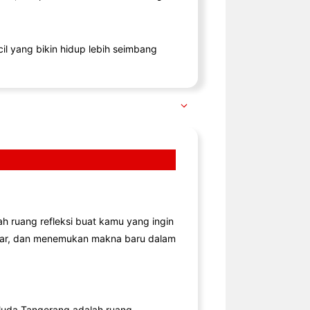
il yang bikin hidup lebih seimbang
lah ruang refleksi buat kamu yang ingin
jar, dan menemukan makna baru dalam
uda Tangerang adalah ruang