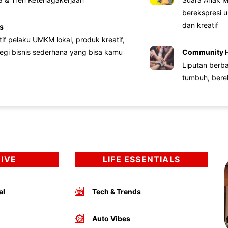
berekspresi u
dan kreatif
s
atif pelaku UMKM lokal, produk kreatif,
tegi bisnis sederhana yang bisa kamu
Community 
Liputan berb
tumbuh, bere
DIVE
LIFE ESSENTIALS
al
Tech & Trends
Auto Vibes