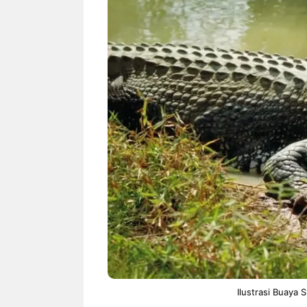
NEWS TNG– Bandung –
NEWS TNG– Pe
Menyambut pergantian tahun
kamu mulai ng
2026, restoran all you can eat
buat iseng-ise
Kakkoii All You Can Eat Bandung
jadi peluang bi
menghadirkan ...
menguntungkan
Sambut 2026, Kakkoii
Dari 
Bandung Hadirkan Pesta All
TUM_
You Can Eat Mulai Rp
Hampe
145.000
Ilustrasi Buaya 