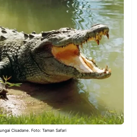
rnah gak sih
NEWS TNG– Siapa yang tidak
erjain sesuatu cuma
kenal dengan kelezatan masakan
ng, eh ternyata malah
Jepang? Kuliner dari negeri
snis yang
sakura ini memang sudah
? ...
mendunia dan punya ...
7 Menu
Iseng Jadi Cuan: Kisah
Restora
ATUL yang Ubah
n
rs Jadi Bisnis Kece
Jepang
yang
Wajib
Dicoba,
Bukan
Cuma
Sushi!
Sungai Cisadane. Foto: Taman Safari