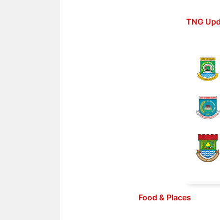
Langsung
ke
TNG Upd
isi
Food & Places