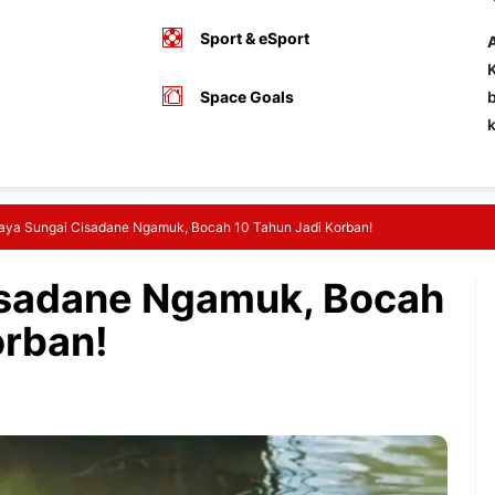
Sport & eSport
A
K
Space Goals
b
aya Sungai Cisadane Ngamuk, Bocah 10 Tahun Jadi Korban!
isadane Ngamuk, Bocah
orban!