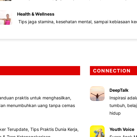
Health & Wellness
Tips jaga stamina, kesehatan mental, sampai kebiasaan kec
CONNECTION
DeepTalk
nduan praktis untuk menghasilkan,
Inspirasi ada
 dan menumbuhkan uang tanpa cemas
tumbuh, bela
hidup
ker Terupdate, Tips Praktis Dunia Kerja,
Youth Voice
ta & Tren Ketenagakerjaan
Suara Anak M