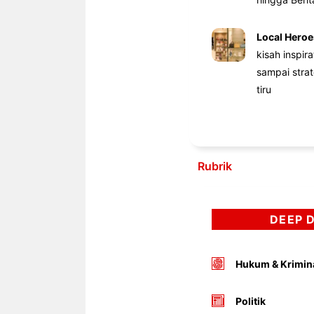
Local Heroe
kisah inspir
sampai stra
tiru
Rubrik
DEEP 
Hukum & Krimin
Politik