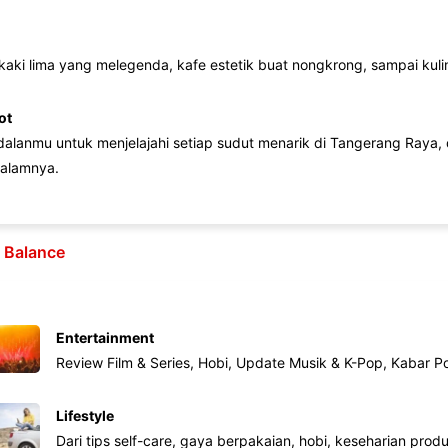
 kaki lima yang melegenda, kafe estetik buat nongkrong, sampai kuline
ot
lanmu untuk menjelajahi setiap sudut menarik di Tangerang Raya, d
alamnya.
e Balance
Entertainment
Review Film & Series, Hobi, Update Musik & K-Pop, Kabar P
Lifestyle
Dari tips self-care, gaya berpakaian, hobi, keseharian produk