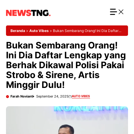
Langsung
ke
isi
Beranda
>
Auto Vibes
>
Bukan Sembarang Orang! Ini Dia Daftar
Lengkap yang Berhak Dikawal Polisi Pakai Strobo & Sirene, Artis
Bukan Sembarang Orang!
Minggir Dulu!
Ini Dia Daftar Lengkap yang
Berhak Dikawal Polisi Pakai
Strobo & Sirene, Artis
Minggir Dulu!
Farah Novianti
September 24, 2025
AUTO VIBES