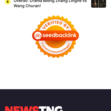
Overdo: Drama Billing Zhang Linghe vs
Wang Churan!