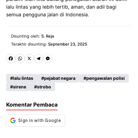
lalu lintas yang lebih tertib, aman, dan adil bagi
semua pengguna jalan di Indonesia.
Disunting oleh:
S. Reja
Terakhir disunting:
September 23, 2025
Fa
W
X
Te
M
ce
ha
le
es
lalu lintas
pejabat negara
pengawalan polisi
b
ts
gr
se
sirene
strobo
o
A
a
n
o
p
m
g
Komentar Pembaca
k
p
er