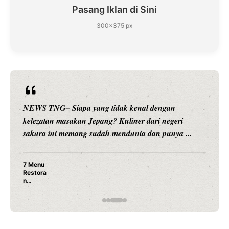
Pasang Iklan di Sini
300×375 px
NEWS TNG– Siapa sangka, dua nama besar di dunia
hiburan, Nunung Srimulat dan Vicky Prasetyo, kini
merambah dunia kuliner dengan ...
Nunung Srimulat & Vicky Prasetyo Buka Restoran
Ayam Panggang! Cuma Rp 15 Ribu, Resep
Rahasia Mami Bikin Nagih!
…