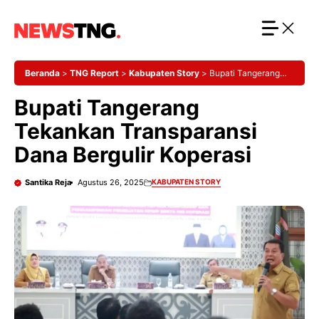
Langsung
ke
isi
Beranda
>
TNG Report
>
Kabupaten Story
>
Bupati Tangerang
Tekankan Transparansi Dana Bergulir Koperasi
Bupati Tangerang
Tekankan Transparansi
Dana Bergulir Koperasi
Santika Reja
Agustus 26, 2025
KABUPATEN STORY