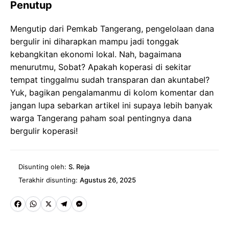
Penutup
Mengutip dari Pemkab Tangerang, pengelolaan dana
bergulir ini diharapkan mampu jadi tonggak
kebangkitan ekonomi lokal. Nah, bagaimana
menurutmu, Sobat? Apakah koperasi di sekitar
tempat tinggalmu sudah transparan dan akuntabel?
Yuk, bagikan pengalamanmu di kolom komentar dan
jangan lupa sebarkan artikel ini supaya lebih banyak
warga Tangerang paham soal pentingnya dana
bergulir koperasi!
Disunting oleh:
S. Reja
Terakhir disunting:
Agustus 26, 2025
Fa
W
X
Te
M
ce
ha
le
es