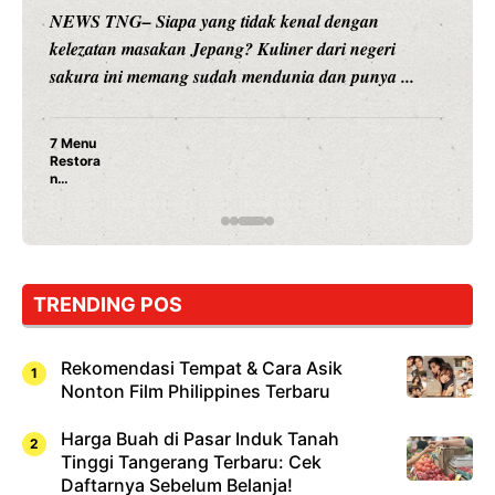
NEWS TNG– Siapa yang tidak kenal dengan
kelezatan masakan Jepang? Kuliner dari negeri
sakura ini memang sudah mendunia dan punya ...
7 Menu
Restora
n
Jepang
yang
Wajib
Dicoba,
Bukan
Cuma
TRENDING POS
Sushi!
Rekomendasi Tempat & Cara Asik
Nonton Film Philippines Terbaru
Harga Buah di Pasar Induk Tanah
Tinggi Tangerang Terbaru: Cek
Daftarnya Sebelum Belanja!