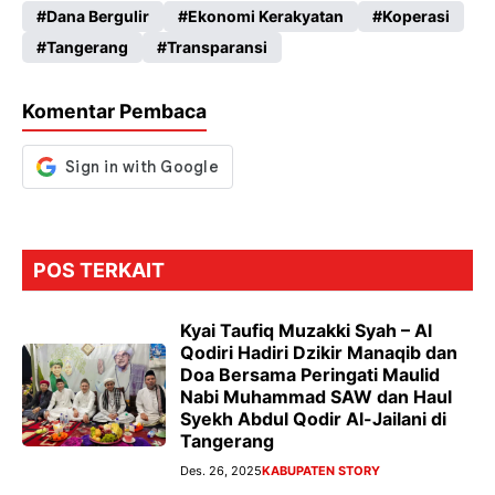
Dana Bergulir
Ekonomi Kerakyatan
Koperasi
b
ts
gr
se
Tangerang
Transparansi
o
A
a
n
o
p
m
g
Komentar Pembaca
k
p
er
POS TERKAIT
Kyai Taufiq Muzakki Syah – Al
Qodiri Hadiri Dzikir Manaqib dan
Doa Bersama Peringati Maulid
Nabi Muhammad SAW dan Haul
Syekh Abdul Qodir Al-Jailani di
Tangerang
Des. 26, 2025
KABUPATEN STORY