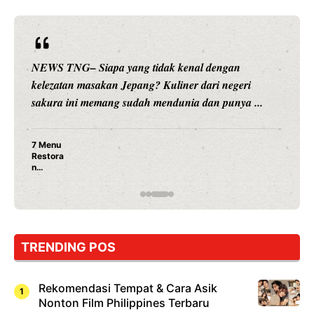
NEWS TNG– Siapa sangka, dua nama besar di dunia
hiburan, Nunung Srimulat dan Vicky Prasetyo, kini
merambah dunia kuliner dengan ...
Nunung Srimulat & Vicky Prasetyo Buka Restoran
Ayam Panggang! Cuma Rp 15 Ribu, Resep
Rahasia Mami Bikin Nagih!
TRENDING POS
Rekomendasi Tempat & Cara Asik
Nonton Film Philippines Terbaru