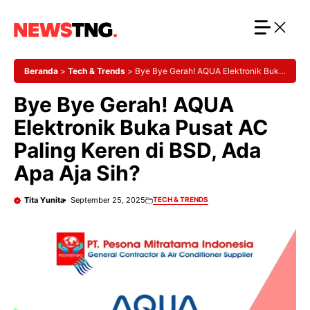
Langsung
ke
isi
Beranda
>
Tech & Trends
>
Bye Bye Gerah! AQUA Elektronik Buka
Pusat AC Paling Keren di BSD, Ada Apa Aja Sih?
Bye Bye Gerah! AQUA
Elektronik Buka Pusat AC
Paling Keren di BSD, Ada
Apa Aja Sih?
Tita Yunita
September 25, 2025
TECH & TRENDS