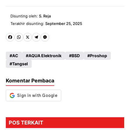
Disunting oleh:
S. Reja
Terakhir disunting:
September 25, 2025
Fa
W
X
Te
M
ce
ha
le
es
AC
AQUA Elektronik
BSD
Proshop
b
ts
gr
se
Tangsel
o
A
a
n
o
p
m
g
Komentar Pembaca
k
p
er
POS TERKAIT