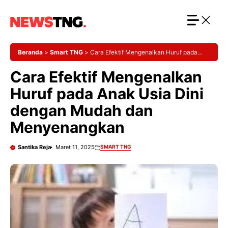
Langsung
ke
isi
Beranda
>
Smart TNG
>
Cara Efektif Mengenalkan Huruf pada
Anak Usia Dini dengan Mudah dan Menyenangkan
Cara Efektif Mengenalkan
Huruf pada Anak Usia Dini
dengan Mudah dan
Menyenangkan
Santika Reja
Maret 11, 2025
SMART TNG