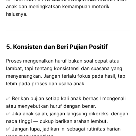
anak dan meningkatkan kemampuan motorik
halusnya.
5. Konsisten dan Beri Pujian Positif
Proses mengenalkan huruf bukan soal cepat atau
lambat, tapi tentang konsistensi dan suasana yang
menyenangkan. Jangan terlalu fokus pada hasil, tapi
lebih pada proses dan usaha anak.
✅ Berikan pujian setiap kali anak berhasil mengenali
atau menyebutkan huruf dengan benar.
✅ Jika anak salah, jangan langsung dikoreksi dengan
nada tinggi — cukup berikan arahan lembut.
✅ Jangan lupa, jadikan ini sebagai rutinitas harian