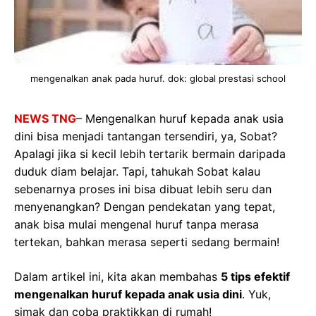
mengenalkan anak pada huruf. dok: global prestasi school
NEWS TNG
– Mengenalkan huruf kepada anak usia
dini bisa menjadi tantangan tersendiri, ya, Sobat?
Apalagi jika si kecil lebih tertarik bermain daripada
duduk diam belajar. Tapi, tahukah Sobat kalau
sebenarnya proses ini bisa dibuat lebih seru dan
menyenangkan? Dengan pendekatan yang tepat,
anak bisa mulai mengenal huruf tanpa merasa
tertekan, bahkan merasa seperti sedang bermain!
Dalam artikel ini, kita akan membahas
5 tips efektif
mengenalkan huruf kepada anak usia dini
. Yuk,
simak dan coba praktikkan di rumah!