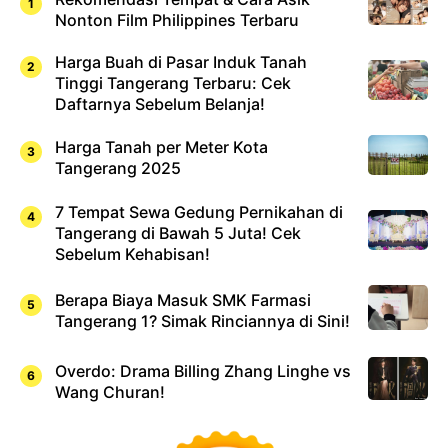
Nonton Film Philippines Terbaru
Harga Buah di Pasar Induk Tanah
Tinggi Tangerang Terbaru: Cek
Daftarnya Sebelum Belanja!
Harga Tanah per Meter Kota
Tangerang 2025
7 Tempat Sewa Gedung Pernikahan di
Tangerang di Bawah 5 Juta! Cek
Sebelum Kehabisan!
Berapa Biaya Masuk SMK Farmasi
Tangerang 1? Simak Rinciannya di Sini!
Overdo: Drama Billing Zhang Linghe vs
Wang Churan!