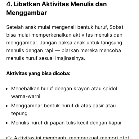
4. Libatkan Aktivitas Menulis dan
Menggambar
Setelah anak mulai mengenali bentuk huruf, Sobat
bisa mulai memperkenalkan aktivitas menulis dan
menggambar. Jangan paksa anak untuk langsung
menulis dengan rapi — biarkan mereka mencoba
menulis huruf sesuai imajinasinya.
Aktivitas yang bisa dicoba:
Menebalkan huruf dengan krayon atau spidol
warna-warni
Menggambar bentuk huruf di atas pasir atau
tepung
Menulis huruf di papan tulis kecil dengan kapur
👉 Aktivitas ini membantu memperkuat memori otot