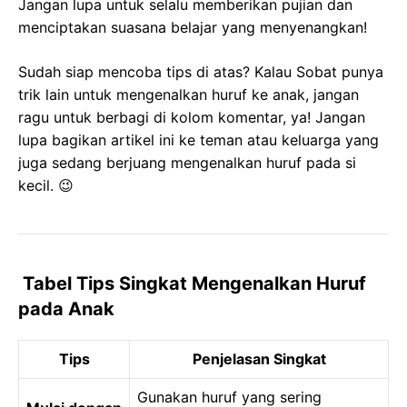
Jangan lupa untuk selalu memberikan pujian dan
menciptakan suasana belajar yang menyenangkan!
Sudah siap mencoba tips di atas? Kalau Sobat punya
trik lain untuk mengenalkan huruf ke anak, jangan
ragu untuk berbagi di kolom komentar, ya! Jangan
lupa bagikan artikel ini ke teman atau keluarga yang
juga sedang berjuang mengenalkan huruf pada si
kecil. 😉
Tabel Tips Singkat Mengenalkan Huruf
pada Anak
Tips
Penjelasan Singkat
Gunakan huruf yang sering