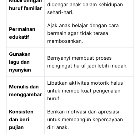
Mulai dengan
didengar anak dalam kehidupan
huruf familiar
sehari-hari.
Ajak anak belajar dengan cara
Permainan
bermain agar tidak terasa
edukatif
membosankan.
Gunakan
Bernyanyi membuat proses
lagu dan
mengingat huruf jadi lebih mudah.
nyanyian
Libatkan aktivitas motorik halus
Menulis dan
untuk memperkuat pengenalan
menggambar
huruf.
Konsisten
Berikan motivasi dan apresiasi
dan beri
untuk membangun kepercayaan
pujian
diri anak.