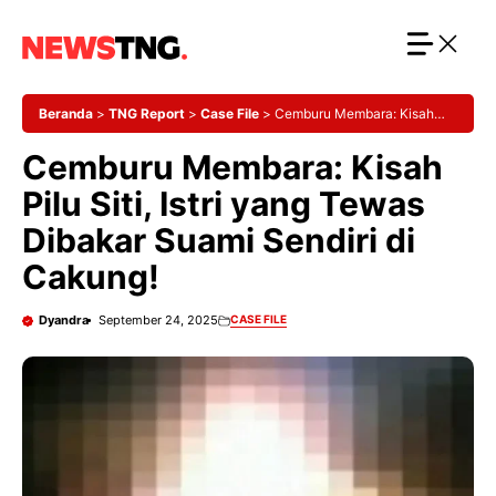
Langsung
ke
isi
Beranda
>
TNG Report
>
Case File
>
Cemburu Membara: Kisah
Pilu Siti, Istri yang Tewas Dibakar Suami Sendiri di Cakung!
Cemburu Membara: Kisah
Pilu Siti, Istri yang Tewas
Dibakar Suami Sendiri di
Cakung!
Dyandra
September 24, 2025
CASE FILE