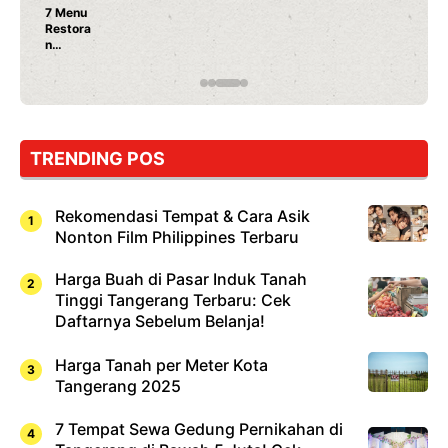
7 Menu
Restora
n
Jepang
yang
Wajib
Dicoba,
Bukan
Cuma
TRENDING POS
Sushi!
Rekomendasi Tempat & Cara Asik
Nonton Film Philippines Terbaru
Harga Buah di Pasar Induk Tanah
Tinggi Tangerang Terbaru: Cek
Daftarnya Sebelum Belanja!
Harga Tanah per Meter Kota
Tangerang 2025
7 Tempat Sewa Gedung Pernikahan di