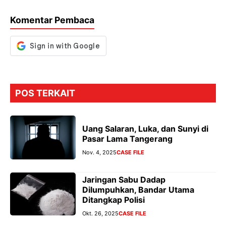
o
p
m
g
Komentar Pembaca
k
p
er
POS TERKAIT
Uang Salaran, Luka, dan Sunyi di
Pasar Lama Tangerang
Nov. 4, 2025
CASE FILE
Jaringan Sabu Dadap
Dilumpuhkan, Bandar Utama
Ditangkap Polisi
Okt. 26, 2025
CASE FILE