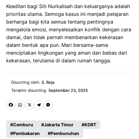
Keadilan bagi Siti Nurkalisah dan keluarganya adalah
prioritas utama. Semoga kasus ini menjadi pelajaran
berharga bagi kita semua tentang pentingnya
mengelola emosi, menyelesaikan konflik dengan cara
damai, dan tidak pernah membenarkan kekerasan
dalam bentuk apa pun. Mari bersama-sama
menciptakan lingkungan yang aman dan bebas dari
kekerasan, terutama di dalam rumah tangga.
Disunting oleh:
S. Reja
Terakhir disunting:
September 23, 2025
Fa
W
X
Te
M
ce
ha
le
es
Cemburu
Jakarta Timur
KDRT
b
ts
gr
se
Pembakaran
Pembunuhan
o
A
a
n