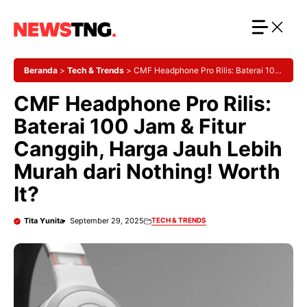
Langsung
ke
isi
Beranda
>
Tech & Trends
>
CMF Headphone Pro Rilis: Baterai 100
Jam & Fitur Canggih, Harga Jauh Lebih Murah dari Nothing! Worth
CMF Headphone Pro Rilis:
It?
Baterai 100 Jam & Fitur
Canggih, Harga Jauh Lebih
Murah dari Nothing! Worth
It?
Tita Yunita
September 29, 2025
TECH & TRENDS