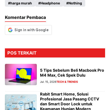
harga murah
Headphone
Nothing
o
A
a
n
o
p
m
g
Komentar Pembaca
k
p
er
POS TERKAIT
5 Tips Sebelum Beli Macbook Pro
M4 Max, Cek Spek Dulu
Jul. 15, 2026
TECH & TRENDS
Rabit Smart Home, Solusi
Profesional Jasa Pasang CCTV
dan Smart Door Lock untuk
Keamanan Hunian Modern