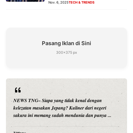
Nov. 6, 2025
TECH & TRENDS
Pasang Iklan di Sini
300×375 px
ang tidak kenal dengan
NEWS TNG– Siapa sangk
Jepang? Kuliner dari negeri
hiburan, Nunung Srimul
sudah mendunia dan punya ...
merambah dunia kuliner