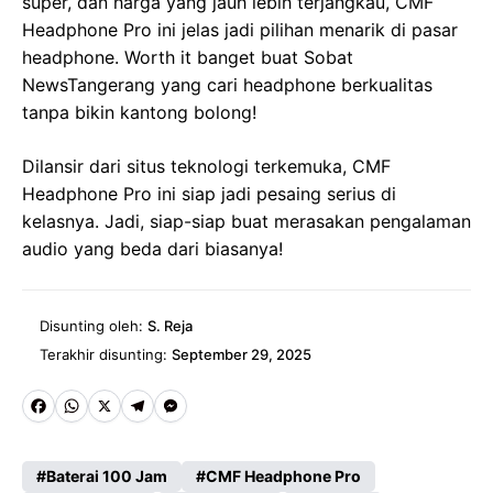
super, dan harga yang jauh lebih terjangkau, CMF
Headphone Pro ini jelas jadi pilihan menarik di pasar
headphone. Worth it banget buat Sobat
NewsTangerang yang cari headphone berkualitas
tanpa bikin kantong bolong!
Dilansir dari situs teknologi terkemuka, CMF
Headphone Pro ini siap jadi pesaing serius di
kelasnya. Jadi, siap-siap buat merasakan pengalaman
audio yang beda dari biasanya!
Disunting oleh:
S. Reja
Terakhir disunting:
September 29, 2025
Fa
W
X
Te
M
ce
ha
le
es
Baterai 100 Jam
CMF Headphone Pro
b
ts
gr
se