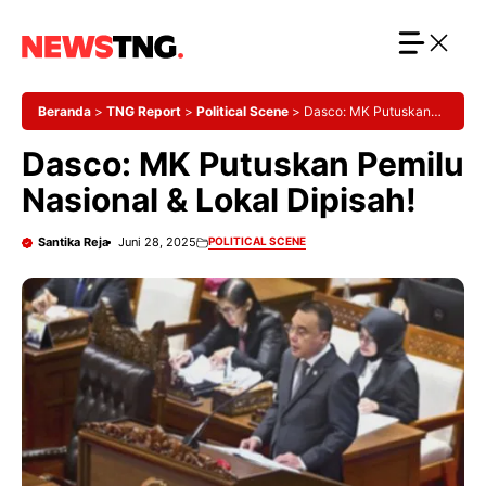
Langsung
ke
isi
Beranda
>
TNG Report
>
Political Scene
>
Dasco: MK Putuskan
Pemilu Nasional & Lokal Dipisah!
Dasco: MK Putuskan Pemilu
Nasional & Lokal Dipisah!
Santika Reja
Juni 28, 2025
POLITICAL SCENE