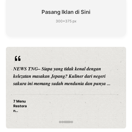
Pasang Iklan di Sini
300×375 px
ngan
NEWS TNG– Siapa sangka, dua nama besar 
 negeri
hiburan, Nunung Srimulat dan Vicky Prasetyo
punya ...
merambah dunia kuliner dengan ...
Nunung Srimulat & Vicky Prasetyo Buka
Ayam Panggang! Cuma Rp 15 Ribu, Res
Rahasia Mami Bikin Nagih!