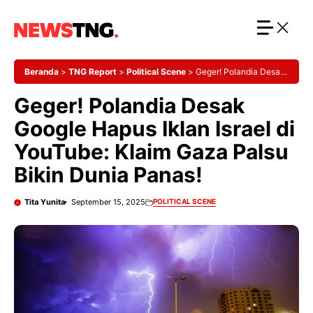
Langsung
ke
isi
Beranda
>
TNG Report
>
Political Scene
>
Geger! Polandia Desak
Google Hapus Iklan Israel di YouTube: Klaim Gaza Palsu Bikin Dunia
Geger! Polandia Desak
Panas!
Google Hapus Iklan Israel di
YouTube: Klaim Gaza Palsu
Bikin Dunia Panas!
Tita Yunita
September 15, 2025
POLITICAL SCENE