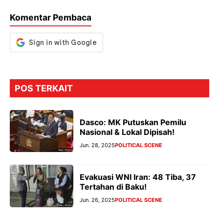
o
p
m
g
Komentar Pembaca
k
p
er
POS TERKAIT
Dasco: MK Putuskan Pemilu
Nasional & Lokal Dipisah!
Jun. 28, 2025
POLITICAL SCENE
Evakuasi WNI Iran: 48 Tiba, 37
Tertahan di Baku!
Jun. 26, 2025
POLITICAL SCENE