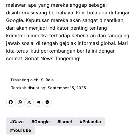
melawan apa yang mereka anggap sebagai
disinformasi yang berbahaya. Kini, bola ada di tangan
Google. Keputusan mereka akan sangat dinantikan,
dan akan menjadi indikator penting tentang
komitmen mereka terhadap kebenaran dan tanggung
jawab sosial di tengah gejolak informasi global. Mari
kita terus ikuti perkembangan berita ini dengan
cermat, Sobat News Tangerang!
Disunting oleh:
S. Reja
Terakhir disunting:
September 15, 2025
Fa
W
X
Te
M
ce
ha
le
es
Gaza
Google
Israel
Polandia
b
ts
gr
se
YouTube
o
A
a
n