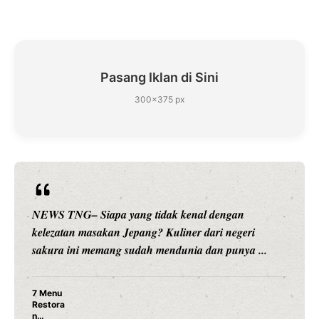
Pasang Iklan di Sini
300×375 px
NEWS TNG– Siapa sangka, dua nama besar di dunia
hiburan, Nunung Srimulat dan Vicky Prasetyo, kini
merambah dunia kuliner dengan ...
Nunung Srimulat & Vicky Prasetyo Buka Restoran
Ayam Panggang! Cuma Rp 15 Ribu, Resep
Rahasia Mami Bikin Nagih!