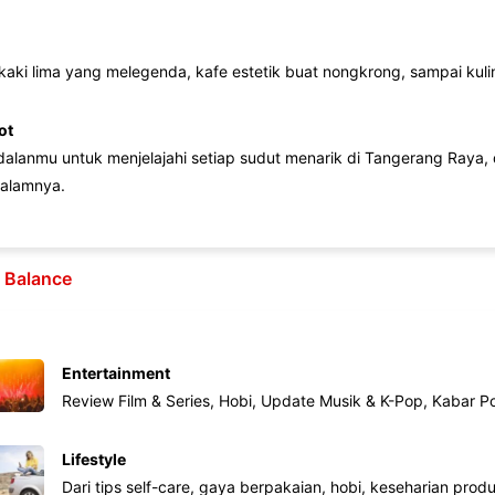
 kaki lima yang melegenda, kafe estetik buat nongkrong, sampai kuline
ot
lanmu untuk menjelajahi setiap sudut menarik di Tangerang Raya, d
alamnya.
e Balance
Entertainment
Review Film & Series, Hobi, Update Musik & K-Pop, Kabar P
Lifestyle
Dari tips self-care, gaya berpakaian, hobi, keseharian produk