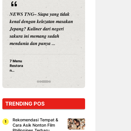
NEWS TNG– Siapa yang tidak
NEWS TNG– Siap
kenal dengan kelezatan masakan
nama besar di dun
Jepang? Kuliner dari negeri
Nunung Srimulat 
sakura ini memang sudah
Prasetyo, kini m
mendunia dan punya ...
kuliner dengan ...
7 Menu
Nunung S
Restora
Prasetyo
n
Ayam Pa
Jepang
15 Ribu,
yang
Mami Bik
Wajib
Dicoba,
Bukan
Cuma
TRENDING POS
Sushi!
Rekomendasi Tempat &
Cara Asik Nonton Film
Philippines Terbaru