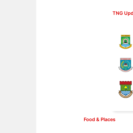
Langsung
ke
TNG Upd
isi
Food & Places