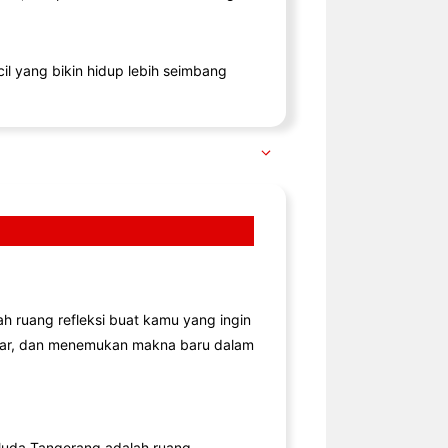
il yang bikin hidup lebih seimbang
lah ruang refleksi buat kamu yang ingin
jar, dan menemukan makna baru dalam
uda Tangerang adalah ruang