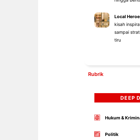
Local Heroe
kisah inspir
sampai stra
tiru
Rubrik
DEEP 
Hukum & Krimin
Politik