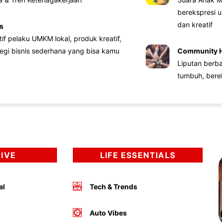
berekspresi u
dan kreatif
s
atif pelaku UMKM lokal, produk kreatif,
tegi bisnis sederhana yang bisa kamu
Community 
Liputan berb
tumbuh, bere
DIVE
LIFE ESSENTIALS
al
Tech & Trends
Auto Vibes