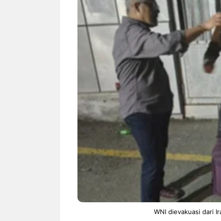
NEWS TNG– Siapa sangka, dua
NEWS TNG– Ba
nama besar di dunia hiburan,
Menyambut perg
Nunung Srimulat dan Vicky
2026, restoran a
Prasetyo, kini merambah dunia
Kakkoii All Yo
kuliner dengan ...
menghadirkan ..
Nunung Srimulat & Vicky
Sambut
Prasetyo Buka Restoran
Bandung
Ayam Panggang! Cuma Rp
You Can
15 Ribu, Resep Rahasia
145.00
Mami Bikin Nagih!
WNI dievakuasi dari Ir