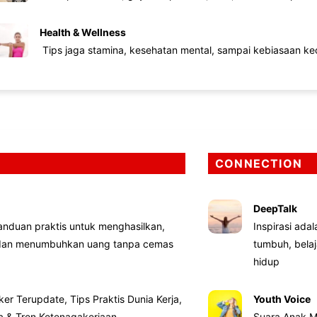
Health & Wellness
Tips jaga stamina, kesehatan mental, sampai kebiasaan kec
CONNECTION
DeepTalk
nduan praktis untuk menghasilkan,
Inspirasi ada
 dan menumbuhkan uang tanpa cemas
tumbuh, bela
hidup
ker Terupdate, Tips Praktis Dunia Kerja,
Youth Voice
ta & Tren Ketenagakerjaan
Suara Anak M