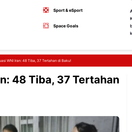
Sport & eSport
A
K
Space Goals
b
asi WNI Iran: 48 Tiba, 37 Tertahan di Baku!
n: 48 Tiba, 37 Tertahan