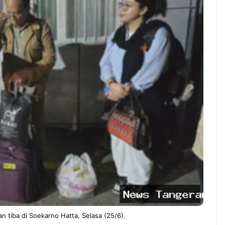
ndung –
NEWS TNG– Pernah gak sih
antian tahun
kamu mulai ngerjain sesuatu cuma
ll you can eat
buat iseng-iseng, eh ternyata malah
u Can Eat Bandung
jadi peluang bisnis yang
.
menguntungkan? ...
 2026, Kakkoii
Dari Iseng Jadi Cuan: Kisah
 Hadirkan Pesta All
TUM_ATUL yang Ubah
 Eat Mulai Rp
Hampers Jadi Bisnis Kece
0
an tiba di Soekarno Hatta, Selasa (25/6).