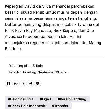
Kepergian David da Silva menandai perombakan
besar di skuad Persib untuk musim depan, dengan
sejumlah nama besar lainnya juga telah hengkang.
Daftar pemain yang dilepas mencakup Tyronne del
Pino, Kevin Ray Mendoza, Nick Kuipers, dan Ciro
Alves, serta beberapa pemain lain. Hal ini
menunjukkan regenerasi signifikan dalam tim Maung
Bandung.
Disunting oleh:
S. Reja
Terakhir disunting:
September 10, 2025
Fa
W
X
Te
M
ce
ha
le
es
David da Silva
Liga 1
Persib Bandung
b
ts
gr
se
Sepak Bola Indonesia
Transfer
o
A
a
n