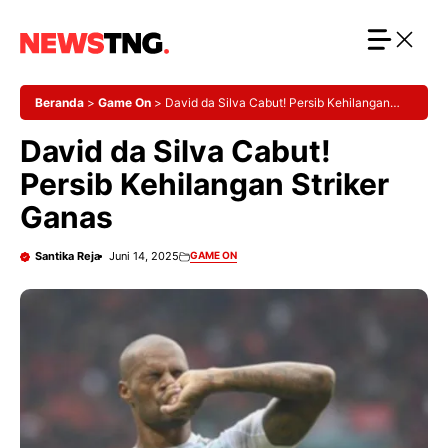
Langsung
ke
isi
Beranda
>
Game On
>
David da Silva Cabut! Persib Kehilangan
Striker Ganas
David da Silva Cabut!
Persib Kehilangan Striker
Ganas
Santika Reja
Juni 14, 2025
GAME ON