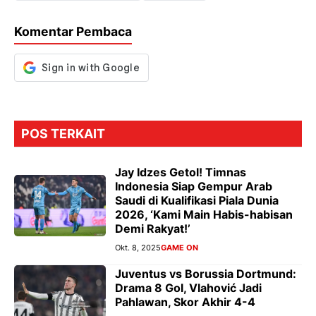
o
p
m
g
Komentar Pembaca
k
p
er
POS TERKAIT
Jay Idzes Getol! Timnas
Indonesia Siap Gempur Arab
Saudi di Kualifikasi Piala Dunia
2026, ‘Kami Main Habis-habisan
Demi Rakyat!’
Okt. 8, 2025
GAME ON
Juventus vs Borussia Dortmund:
Drama 8 Gol, Vlahović Jadi
Pahlawan, Skor Akhir 4-4