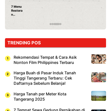
7 Menu
Restora
n
Jepang
yang
Wajib
Dicoba,
Bukan
Cuma
TRENDING POS
Sushi!
Rekomendasi Tempat & Cara Asik
Nonton Film Philippines Terbaru
Harga Buah di Pasar Induk Tanah
Tinggi Tangerang Terbaru: Cek
Daftarnya Sebelum Belanja!
Harga Tanah per Meter Kota
Tangerang 2025
7 Tempat Sewa Gedung Pernikahan di