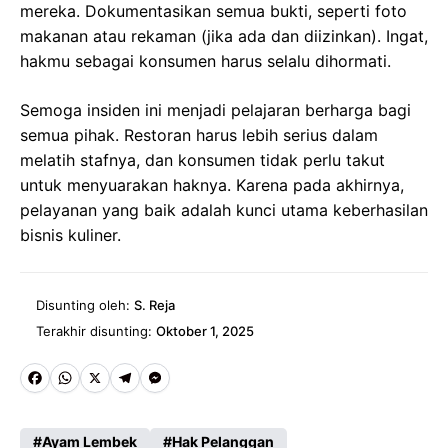
mereka. Dokumentasikan semua bukti, seperti foto
makanan atau rekaman (jika ada dan diizinkan). Ingat,
hakmu sebagai konsumen harus selalu dihormati.
Semoga insiden ini menjadi pelajaran berharga bagi
semua pihak. Restoran harus lebih serius dalam
melatih stafnya, dan konsumen tidak perlu takut
untuk menyuarakan haknya. Karena pada akhirnya,
pelayanan yang baik adalah kunci utama keberhasilan
bisnis kuliner.
Disunting oleh:
S. Reja
Terakhir disunting:
Oktober 1, 2025
Fa
W
X
Te
M
ce
ha
le
es
Ayam Lembek
Hak Pelanggan