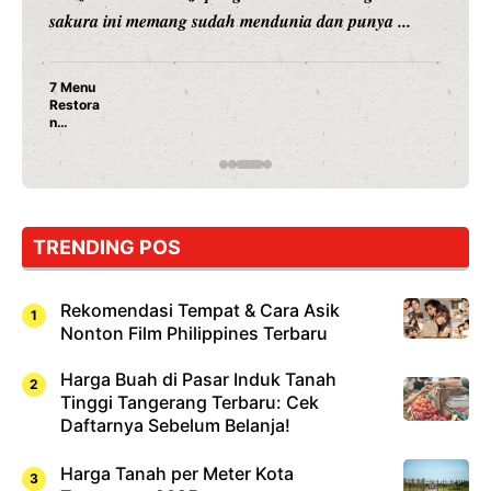
merambah dunia kuliner dengan ...
Nunung Srimulat & Vicky Prasetyo Buka Restoran
Ayam Panggang! Cuma Rp 15 Ribu, Resep
Rahasia Mami Bikin Nagih!
…
TRENDING POS
Rekomendasi Tempat & Cara Asik
Nonton Film Philippines Terbaru
Harga Buah di Pasar Induk Tanah
Tinggi Tangerang Terbaru: Cek
Daftarnya Sebelum Belanja!
Harga Tanah per Meter Kota