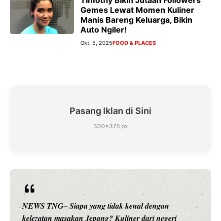
Gemes Lewat Momen Kuliner
Manis Bareng Keluarga, Bikin
Auto Ngiler!
Okt. 5, 2025
FOOD & PLACES
Pasang Iklan di Sini
300×375 px
NEWS TNG– Siapa sangka, dua nama besar di dunia
hiburan, Nunung Srimulat dan Vicky Prasetyo, kini