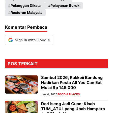
b
ts
gr
se
Pelanggan Dikatai
Pelayanan Buruk
o
A
a
n
Restoran Malaysia
o
p
m
g
k
p
er
Komentar Pembaca
POS TERKAIT
Sambut 2026, Kakkoii Bandung
Hadirkan Pesta All You Can Eat
Mulai Rp 145.000
Jan. 4, 2026
FOOD & PLACES
Dari Iseng Jadi Cuan: Kisah
TUM_ATUL yang Ubah Hampers