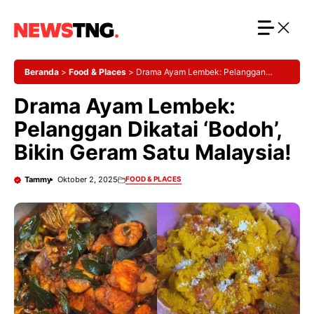
Langsung
ke
isi
Beranda
>
Food & Places
>
Drama Ayam Lembek: Pelanggan
Dikatai ‘Bodoh’, Bikin Geram Satu Malaysia!
Drama Ayam Lembek:
Pelanggan Dikatai ‘Bodoh’,
Bikin Geram Satu Malaysia!
Tammy
Oktober 2, 2025
FOOD & PLACES