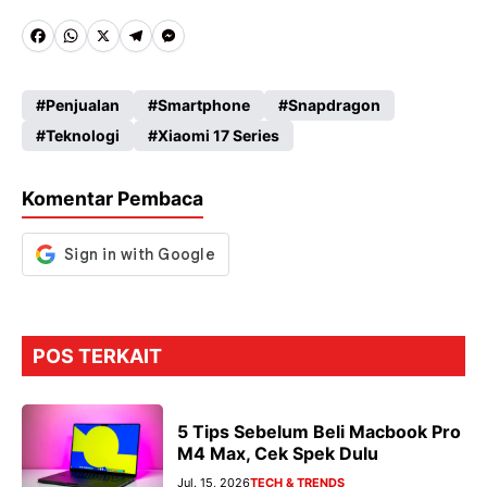
Fa
W
X
Te
M
ce
ha
le
es
Penjualan
Smartphone
Snapdragon
b
ts
gr
se
Teknologi
Xiaomi 17 Series
o
A
a
n
o
p
m
g
Komentar Pembaca
k
p
er
POS TERKAIT
5 Tips Sebelum Beli Macbook Pro
M4 Max, Cek Spek Dulu
Jul. 15, 2026
TECH & TRENDS