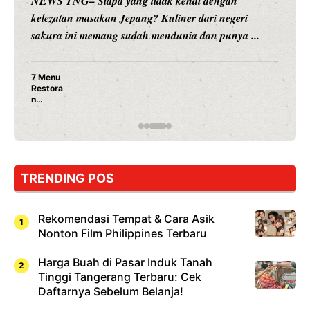
NEWS TNG– Siapa sangka, dua nama besar di dunia
hiburan, Nunung Srimulat dan Vicky Prasetyo, kini
merambah dunia kuliner dengan ...
Nunung Srimulat & Vicky Prasetyo Buka Restoran
Ayam Panggang! Cuma Rp 15 Ribu, Resep
Rahasia Mami Bikin Nagih!
TRENDING POS
Rekomendasi Tempat & Cara Asik
Nonton Film Philippines Terbaru
Harga Buah di Pasar Induk Tanah
Tinggi Tangerang Terbaru: Cek
Daftarnya Sebelum Belanja!