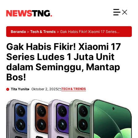
Langsung
ke
isi
Beranda
>
Tech & Trends
>
Gak Habis Fikir! Xiaomi 17 Series
Ludes 1 Juta Unit dalam Seminggu, Mantap Bos!
Gak Habis Fikir! Xiaomi 17
Series Ludes 1 Juta Unit
dalam Seminggu, Mantap
Bos!
Tita Yunita
Oktober 2, 2025
TECH & TRENDS