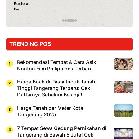
Restora
n
Jepang
yang
Wajib
Dicoba,
Bukan
Cuma
TRENDING POS
Sushi!
Rekomendasi Tempat & Cara Asik
Nonton Film Philippines Terbaru
Harga Buah di Pasar Induk Tanah
Tinggi Tangerang Terbaru: Cek
Daftarnya Sebelum Belanja!
Harga Tanah per Meter Kota
Tangerang 2025
7 Tempat Sewa Gedung Pernikahan di
Tangerang di Bawah 5 Juta! Cek