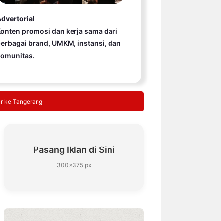
dvertorial
onten promosi dan kerja sama dari
erbagai brand, UMKM, instansi, dan
komunitas.
ur ke Tangerang
Pasang Iklan di Sini
300×375 px