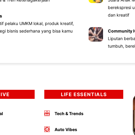
berekspresi u
dan kreatif
s
atif pelaku UMKM lokal, produk kreatif,
tegi bisnis sederhana yang bisa kamu
Community 
Liputan berb
tumbuh, bere
DIVE
LIFE ESSENTIALS
al
Tech & Trends
Auto Vibes