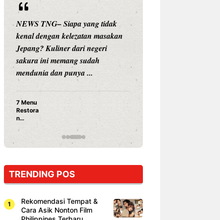
NEWS TNG– Siapa yang tidak
NEWS TNG– Siap
kenal dengan kelezatan masakan
nama besar di dun
Jepang? Kuliner dari negeri
Nunung Srimulat 
sakura ini memang sudah
Prasetyo, kini m
mendunia dan punya ...
kuliner dengan ...
7 Menu
Nunung S
Restora
Prasetyo
n
Ayam Pa
Jepang
15 Ribu,
yang
Mami Bik
Wajib
Dicoba,
Bukan
Cuma
TRENDING POS
Sushi!
Rekomendasi Tempat &
Cara Asik Nonton Film
Philippines Terbaru