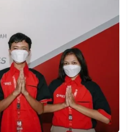
ndung –
NEWS TNG– Pernah gak sih
antian tahun
kamu mulai ngerjain sesuatu cuma
ll you can eat
buat iseng-iseng, eh ternyata malah
u Can Eat Bandung
jadi peluang bisnis yang
.
menguntungkan? ...
 2026, Kakkoii
Dari Iseng Jadi Cuan: Kisah
 Hadirkan Pesta All
TUM_ATUL yang Ubah
 Eat Mulai Rp
Hampers Jadi Bisnis Kece
0