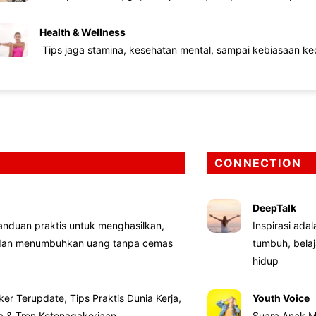
Health & Wellness
Tips jaga stamina, kesehatan mental, sampai kebiasaan kec
CONNECTION
DeepTalk
nduan praktis untuk menghasilkan,
Inspirasi ada
 dan menumbuhkan uang tanpa cemas
tumbuh, bela
hidup
ker Terupdate, Tips Praktis Dunia Kerja,
Youth Voice
ta & Tren Ketenagakerjaan
Suara Anak M