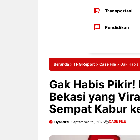
Transportasi
Pendidikan
Beranda
>
TNG Report
>
Case File
>
Gak Habis 
Gak Habis Pikir!
Bekasi yang Vir
Sempat Kabur k
CASE FILE
Dyandra
September 29, 2025