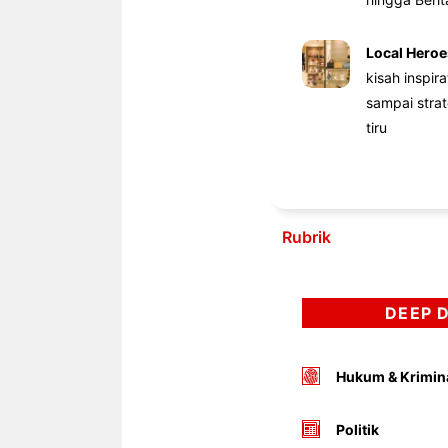
Local Heroe
kisah inspir
sampai stra
tiru
Rubrik
DEEP 
Hukum & Krimin
Politik