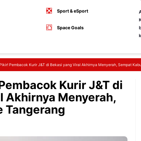
Sport & eSport
A
K
Space Goals
b
Pikir! Pembacok Kurir J&T di Bekasi yang Viral Akhirnya Menyerah, Sempat Kab
 Pembacok Kurir J&T di
al Akhirnya Menyerah,
e Tangerang