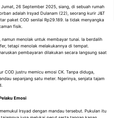
a Jumat, 26 September 2025, siang, di sebuah rumah
orban adalah Irsyad Dulanam (22), seorang kurir J&T
tar paket COD senilai Rp29.189. Ia tidak menyangka
aman fisik.
 namun menolak untuk membayar tunai. Ia berdalih
fer, tetapi menolak melakukannya di tempat.
aruskan pembayaran dilakukan secara langsung saat
dur COD justru memicu emosi CK. Tanpa diduga,
ndau sepanjang satu meter. Ngerinya, senjata tajam
d.
Pelaku Emosi
emukul Irsyad dengan mandau tersebut. Pukulan itu
tajamnya juga melukai perut serta tangan kanan