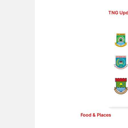
Langsung
ke
TNG Upd
isi
Food & Places