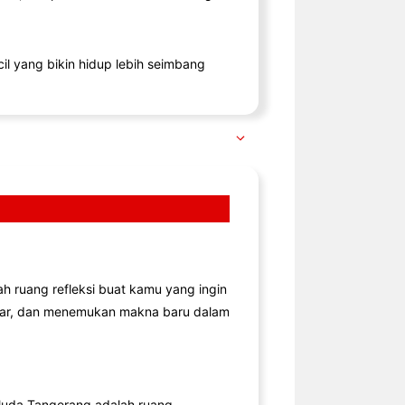
il yang bikin hidup lebih seimbang
lah ruang refleksi buat kamu yang ingin
jar, dan menemukan makna baru dalam
uda Tangerang adalah ruang