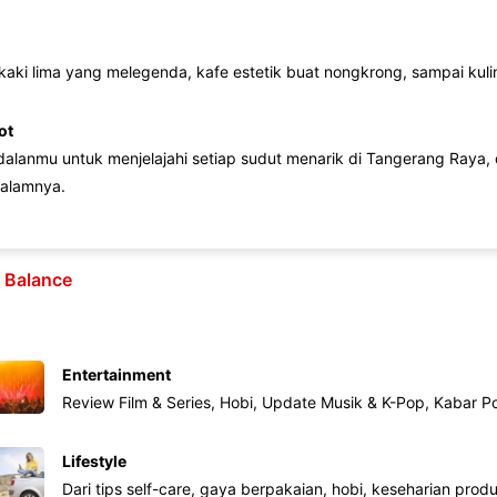
 kaki lima yang melegenda, kafe estetik buat nongkrong, sampai kuline
ot
lanmu untuk menjelajahi setiap sudut menarik di Tangerang Raya, d
alamnya.
e Balance
Entertainment
Review Film & Series, Hobi, Update Musik & K-Pop, Kabar P
Lifestyle
Dari tips self-care, gaya berpakaian, hobi, keseharian produk