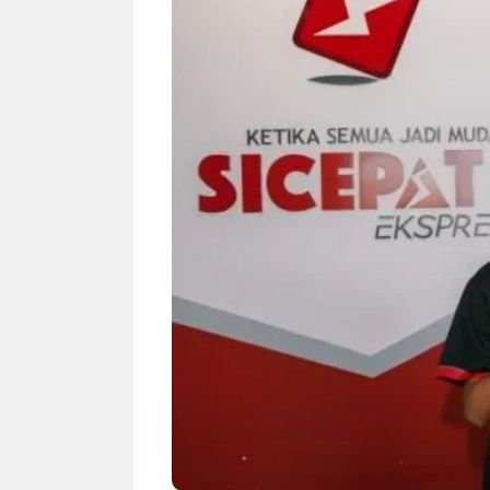
NEWS TNG– Siapa sangka, dua
NEWS TNG– Ba
nama besar di dunia hiburan,
Menyambut perg
Nunung Srimulat dan Vicky
2026, restoran a
Prasetyo, kini merambah dunia
Kakkoii All Yo
kuliner dengan ...
menghadirkan ..
Nunung Srimulat & Vicky
Sambut
Prasetyo Buka Restoran
Bandung
Ayam Panggang! Cuma Rp
You Can
15 Ribu, Resep Rahasia
145.00
Mami Bikin Nagih!