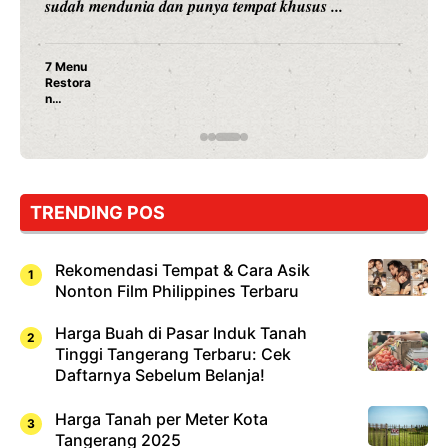
sudah mendunia dan punya tempat khusus ...
7 Menu
Restora
n
Jepang
yang
Wajib
Dicoba,
Bukan
Cuma
TRENDING POS
Sushi!
Rekomendasi Tempat & Cara Asik
Nonton Film Philippines Terbaru
Harga Buah di Pasar Induk Tanah
Tinggi Tangerang Terbaru: Cek
Daftarnya Sebelum Belanja!
Harga Tanah per Meter Kota
Tangerang 2025