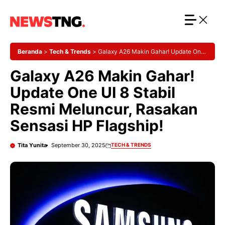
Langsung
ke
isi
Beranda
>
Tech & Trends
>
Galaxy A26 Makin Gahar! Update One
UI 8 Stabil Resmi Meluncur, Rasakan Sensasi HP Flagship!
Galaxy A26 Makin Gahar!
Update One UI 8 Stabil
Resmi Meluncur, Rasakan
Sensasi HP Flagship!
Tita Yunita
September 30, 2025
TECH & TRENDS