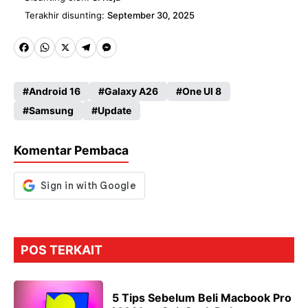
Terakhir disunting:
September 30, 2025
Fa
W
X
Te
M
ce
ha
le
es
Android 16
Galaxy A26
One UI 8
b
ts
gr
se
Samsung
Update
o
A
a
n
o
p
m
g
Komentar Pembaca
k
p
er
POS TERKAIT
5 Tips Sebelum Beli Macbook Pro