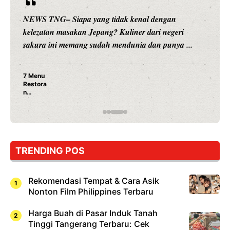
ngan
NEWS TNG– Siapa sangka, dua nama besar 
 negeri
hiburan, Nunung Srimulat dan Vicky Prasetyo
punya ...
merambah dunia kuliner dengan ...
Nunung Srimulat & Vicky Prasetyo Buka
Ayam Panggang! Cuma Rp 15 Ribu, Res
Rahasia Mami Bikin Nagih!
TRENDING POS
Rekomendasi Tempat & Cara Asik
Nonton Film Philippines Terbaru
Harga Buah di Pasar Induk Tanah
Tinggi Tangerang Terbaru: Cek