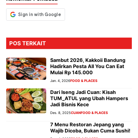
k
p
er
POS TERKAIT
Sambut 2026, Kakkoii Bandung
Hadirkan Pesta All You Can Eat
Mulai Rp 145.000
Jan. 4, 2026
FOOD & PLACES
Dari Iseng Jadi Cuan: Kisah
TUM_ATUL yang Ubah Hampers
Jadi Bisnis Kece
Des. 8, 2025
CUAN
FOOD & PLACES
7 Menu Restoran Jepang yang
Wajib Dicoba, Bukan Cuma Sushi!