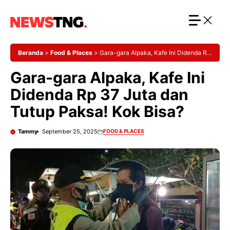
Langsung
ke
isi
Beranda
>
Food & Places
>
Gara-gara Alpaka, Kafe Ini Didenda Rp
37 Juta dan Tutup Paksa! Kok Bisa?
Gara-gara Alpaka, Kafe Ini
Didenda Rp 37 Juta dan
Tutup Paksa! Kok Bisa?
Tammy
September 25, 2025
FOOD & PLACES