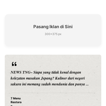
Pasang Iklan di Sini
300×375 px
NEWS TNG– Siapa sangka, dua nama besar di dunia
hiburan, Nunung Srimulat dan Vicky Prasetyo, kini
merambah dunia kuliner dengan ...
Nunung Srimulat & Vicky Prasetyo Buka Restoran
Ayam Panggang! Cuma Rp 15 Ribu, Resep