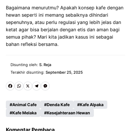
Bagaimana menurutmu? Apakah konsep kafe dengan
hewan seperti ini memang sebaiknya dihindari
sepenuhnya, atau perlu regulasi yang lebih jelas dan
ketat agar bisa berjalan dengan etis dan aman bagi
semua pihak? Mari kita jadikan kasus ini sebagai
bahan refleksi bersama.
Disunting oleh:
S. Reja
Terakhir disunting:
September 25, 2025
Fa
W
X
Te
M
ce
ha
le
es
Animal Cafe
Denda Kafe
Kafe Alpaka
b
ts
gr
se
Kafe Melaka
Kesejahteraan Hewan
o
A
a
n
o
p
m
g
Komentar Pembaca