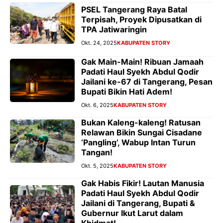
PSEL Tangerang Raya Batal
Terpisah, Proyek Dipusatkan di
TPA Jatiwaringin
Okt. 24, 2025
KABUPATEN STORY
Gak Main-Main! Ribuan Jamaah
Padati Haul Syekh Abdul Qodir
Jailani ke-67 di Tangerang, Pesan
Bupati Bikin Hati Adem!
Okt. 6, 2025
KABUPATEN STORY
Bukan Kaleng-kaleng! Ratusan
Relawan Bikin Sungai Cisadane
‘Pangling’, Wabup Intan Turun
Tangan!
Okt. 5, 2025
KABUPATEN STORY
Gak Habis Fikir! Lautan Manusia
Padati Haul Syekh Abdul Qodir
Jailani di Tangerang, Bupati &
Gubernur Ikut Larut dalam
Khidmat!