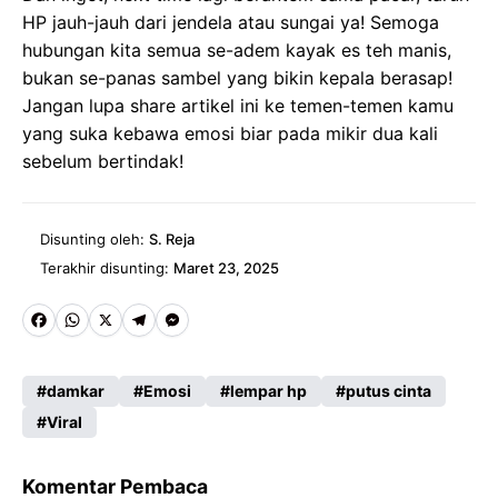
HP jauh-jauh dari jendela atau sungai ya! Semoga
hubungan kita semua se-adem kayak es teh manis,
bukan se-panas sambel yang bikin kepala berasap!
Jangan lupa share artikel ini ke temen-temen kamu
yang suka kebawa emosi biar pada mikir dua kali
sebelum bertindak!
Disunting oleh:
S. Reja
Terakhir disunting:
Maret 23, 2025
Fa
W
X
Te
M
ce
ha
le
es
damkar
Emosi
lempar hp
putus cinta
b
ts
gr
se
Viral
o
A
a
n
o
p
m
g
Komentar Pembaca