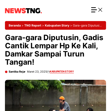
Langsung
ke
isi
Beranda
>
TNG Report
>
Kabupaten Story
>
Gara-gara Diputusin,
Gadis Cantik Lempar Hp Ke Kali, Damkar Sampai Turun Tangan!
Gara-gara Diputusin, Gadis
Cantik Lempar Hp Ke Kali,
Damkar Sampai Turun
Tangan!
Santika Reja
Maret 23, 2025
KABUPATEN STORY