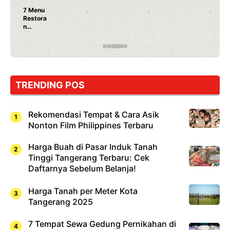
7 Menu
Restora
n
Jepang
yang
Wajib
Dicoba,
Bukan
Cuma
TRENDING POS
Sushi!
Rekomendasi Tempat & Cara Asik
Nonton Film Philippines Terbaru
Harga Buah di Pasar Induk Tanah
Tinggi Tangerang Terbaru: Cek
Daftarnya Sebelum Belanja!
Harga Tanah per Meter Kota
Tangerang 2025
7 Tempat Sewa Gedung Pernikahan di