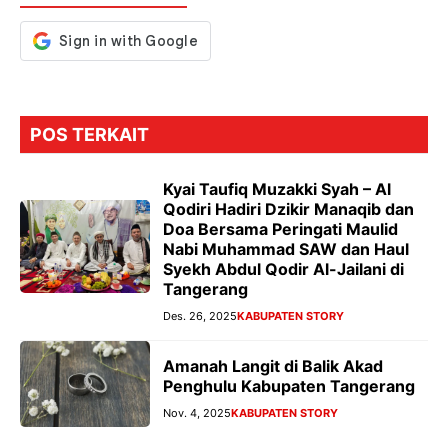
k
p
er
POS TERKAIT
Kyai Taufiq Muzakki Syah – Al
Qodiri Hadiri Dzikir Manaqib dan
Doa Bersama Peringati Maulid
Nabi Muhammad SAW dan Haul
Syekh Abdul Qodir Al-Jailani di
Tangerang
Des. 26, 2025
KABUPATEN STORY
Amanah Langit di Balik Akad
Penghulu Kabupaten Tangerang
Nov. 4, 2025
KABUPATEN STORY