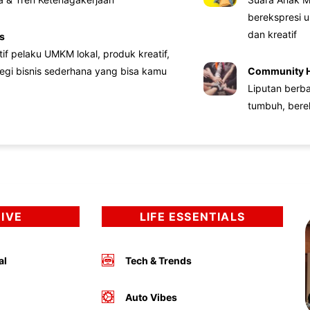
berekspresi u
dan kreatif
s
atif pelaku UMKM lokal, produk kreatif,
tegi bisnis sederhana yang bisa kamu
Community 
Liputan berb
tumbuh, bere
DIVE
LIFE ESSENTIALS
al
Tech & Trends
Auto Vibes