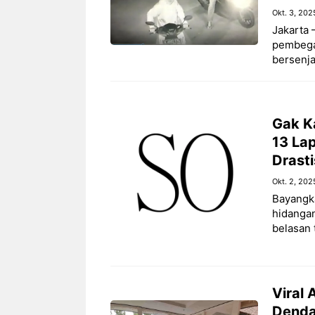
Okt. 3, 202
Jakarta 
pembegal
bersenja
Gak K
13 Lap
Drasti
Okt. 2, 202
Bayangka
hidangan
belasan 
Viral 
Denda