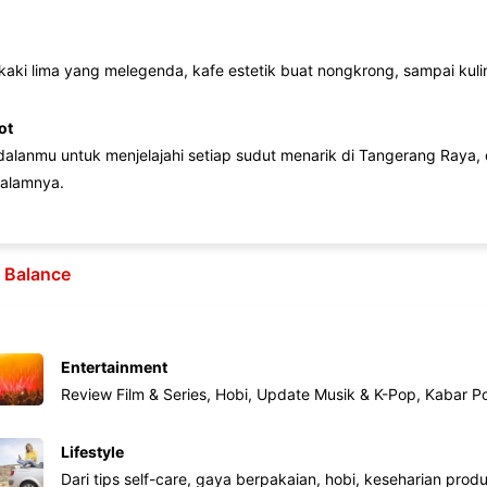
 kaki lima yang melegenda, kafe estetik buat nongkrong, sampai kuline
ot
lanmu untuk menjelajahi setiap sudut menarik di Tangerang Raya, d
alamnya.
e Balance
Entertainment
Review Film & Series, Hobi, Update Musik & K-Pop, Kabar P
Lifestyle
Dari tips self-care, gaya berpakaian, hobi, keseharian produk