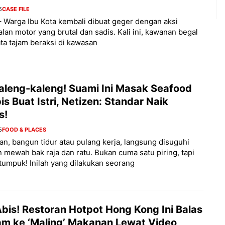
5
CASE FILE
– Warga Ibu Kota kembali dibuat geger dengan aksi
an motor yang brutal dan sadis. Kali ini, kawanan begal
ta tajam beraksi di kawasan
aleng-kaleng! Suami Ini Masak Seafood
is Buat Istri, Netizen: Standar Naik
s!
5
FOOD & PLACES
n, bangun tidur atau pulang kerja, langsung disuguhi
 mewah bak raja dan ratu. Bukan cuma satu piring, tapi
tumpuk! Inilah yang dilakukan seorang
Abis! Restoran Hotpot Hong Kong Ini Balas
m ke ‘Maling’ Makanan Lewat Video