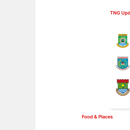
Langsung
ke
TNG Upd
isi
Food & Places