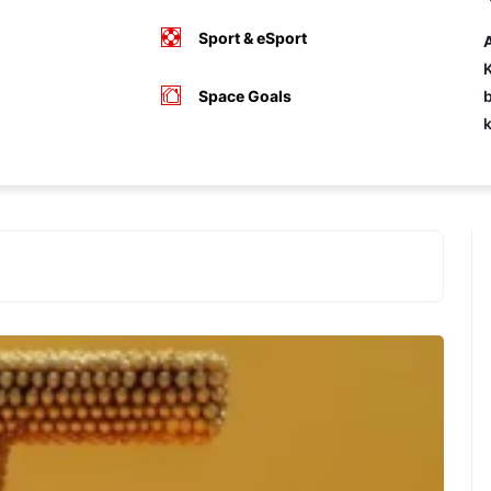
Sport & eSport
A
K
Space Goals
b