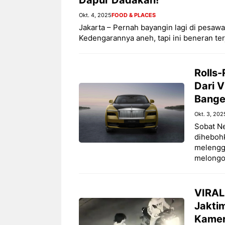
Okt. 4, 2025
FOOD & PLACES
Jakarta – Pernah bayangin lagi di pesaw
Kedengarannya aneh, tapi ini beneran terj
Rolls-
Dari V
Bange
Okt. 3, 202
Sobat Ne
diheboh
melengg
melongo,
VIRAL!
Jakti
Kamer