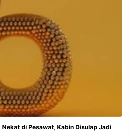
Pernah gak sih kamu mulai
Siapa yang tidak kena
ngerjain sesuatu cuma buat iseng-
kelezatan masakan Je
iseng, eh ternyata malah jadi
Kuliner dari negeri sa
peluang bisnis yang
memang sudah mendu
menguntungkan? Nah, itulah ...
punya tempat khusus .
7 Menu
Dari Iseng Jadi Cuan: Kisah
Restora
TUM_ATUL yang Ubah
n
Hampers Jadi Bisnis Kece
Jepang
yang
Wajib
Dicoba,
Bukan
Cuma
Sushi!
 Nekat di Pesawat, Kabin Disulap Jadi