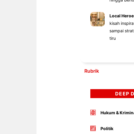
Local Heroe
kisah inspir
sampai stra
tiru
Rubrik
DEEP 
Hukum & Krimin
Politik