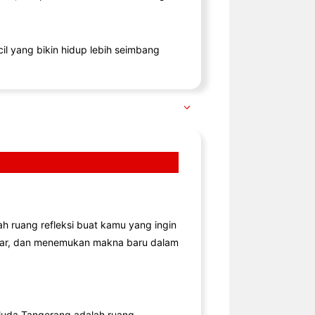
il yang bikin hidup lebih seimbang
lah ruang refleksi buat kamu yang ingin
jar, dan menemukan makna baru dalam
uda Tangerang adalah ruang