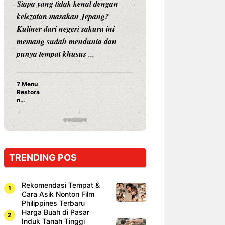
l dengan
Siapa sangka, dua nama besar di
pang?
dunia hiburan, Nunung Srimulat
kura ini
dan Vicky Prasetyo, kini merambah
nia dan
dunia kuliner dengan membuka
..
restoran ...
Nunung Srimulat & Vicky
Prasetyo Buka Restoran
Ayam Panggang! Cuma Rp
15 Ribu, Resep Rahasia
Mami Bikin Nagih!
TRENDING POS
Rekomendasi Tempat &
Cara Asik Nonton Film
Philippines Terbaru
Harga Buah di Pasar
Induk Tanah Tinggi