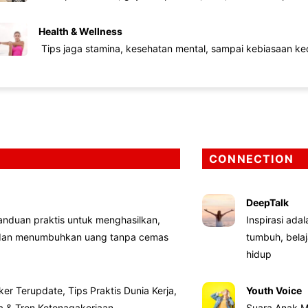
Health & Wellness
Tips jaga stamina, kesehatan mental, sampai kebiasaan kec
CONNECTION
DeepTalk
nduan praktis untuk menghasilkan,
Inspirasi ada
 dan menumbuhkan uang tanpa cemas
tumbuh, bela
hidup
ker Terupdate, Tips Praktis Dunia Kerja,
Youth Voice
ta & Tren Ketenagakerjaan
Suara Anak M