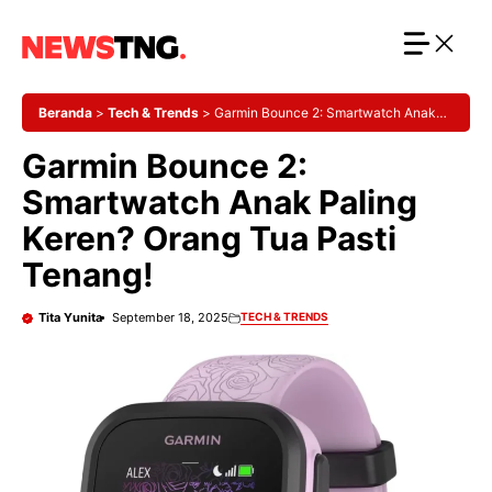
Langsung
ke
isi
Beranda
>
Tech & Trends
>
Garmin Bounce 2: Smartwatch Anak
Paling Keren? Orang Tua Pasti Tenang!
Garmin Bounce 2:
Smartwatch Anak Paling
Keren? Orang Tua Pasti
Tenang!
Tita Yunita
September 18, 2025
TECH & TRENDS