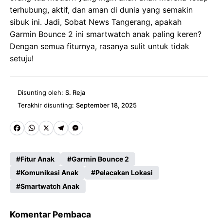
terhubung, aktif, dan aman di dunia yang semakin
sibuk ini. Jadi, Sobat News Tangerang, apakah
Garmin Bounce 2 ini smartwatch anak paling keren?
Dengan semua fiturnya, rasanya sulit untuk tidak
setuju!
Disunting oleh:
S. Reja
Terakhir disunting:
September 18, 2025
Fa
W
X
Te
M
ce
ha
le
es
Fitur Anak
Garmin Bounce 2
b
ts
gr
se
Komunikasi Anak
Pelacakan Lokasi
o
A
a
n
Smartwatch Anak
o
p
m
g
k
p
er
Komentar Pembaca