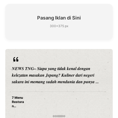
Pasang Iklan di Sini
300×375 px
NEWS TNG– Siapa sangka, dua nama besar di dunia
hiburan, Nunung Srimulat dan Vicky Prasetyo, kini
merambah dunia kuliner dengan ...
Nunung Srimulat & Vicky Prasetyo Buka Restoran
Ayam Panggang! Cuma Rp 15 Ribu, Resep
Rahasia Mami Bikin Nagih!