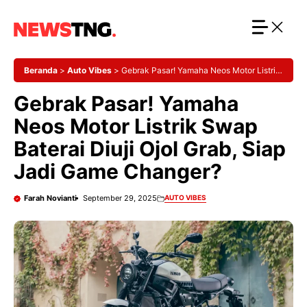
Langsung
ke
isi
Beranda
>
Auto Vibes
>
Gebrak Pasar! Yamaha Neos Motor Listrik
Swap Baterai Diuji Ojol Grab, Siap Jadi Game Changer?
Gebrak Pasar! Yamaha
Neos Motor Listrik Swap
Baterai Diuji Ojol Grab, Siap
Jadi Game Changer?
Farah Novianti
September 29, 2025
AUTO VIBES