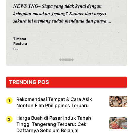
NEWS TNG– Siapa sangka, dua nama besar di dunia
hiburan, Nunung Srimulat dan Vicky Prasetyo, kini
merambah dunia kuliner dengan ...
Nunung Srimulat & Vicky Prasetyo Buka Restoran
Ayam Panggang! Cuma Rp 15 Ribu, Resep
Rahasia Mami Bikin Nagih!
TRENDING POS
Rekomendasi Tempat & Cara Asik
Nonton Film Philippines Terbaru
Harga Buah di Pasar Induk Tanah
Tinggi Tangerang Terbaru: Cek
Daftarnya Sebelum Belanja!