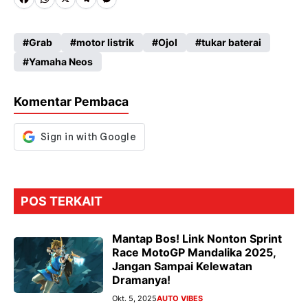
Fa
W
X
Te
M
ce
ha
le
es
Grab
motor listrik
Ojol
tukar baterai
b
ts
gr
se
Yamaha Neos
o
A
a
n
o
p
m
g
Komentar Pembaca
k
p
er
POS TERKAIT
Mantap Bos! Link Nonton Sprint
Race MotoGP Mandalika 2025,
Jangan Sampai Kelewatan
Dramanya!
Okt. 5, 2025
AUTO VIBES