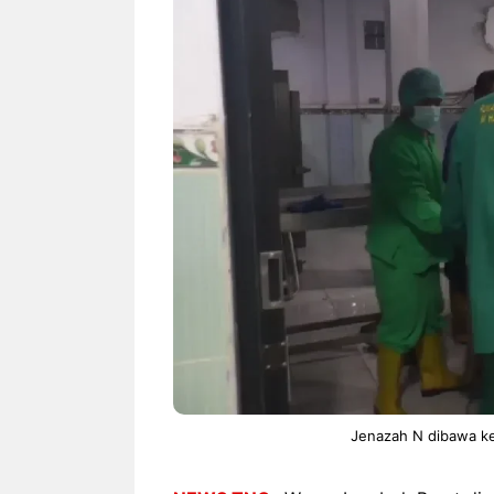
NEWS TNG– Siapa sangka, dua
NEWS TNG– Ba
nama besar di dunia hiburan,
Menyambut perg
Nunung Srimulat dan Vicky
2026, restoran a
Prasetyo, kini merambah dunia
Kakkoii All Yo
kuliner dengan ...
menghadirkan ..
Nunung Srimulat & Vicky
Sambut
Prasetyo Buka Restoran
Bandung
Ayam Panggang! Cuma Rp
You Can
15 Ribu, Resep Rahasia
145.00
Mami Bikin Nagih!
Jenazah N dibawa ke 