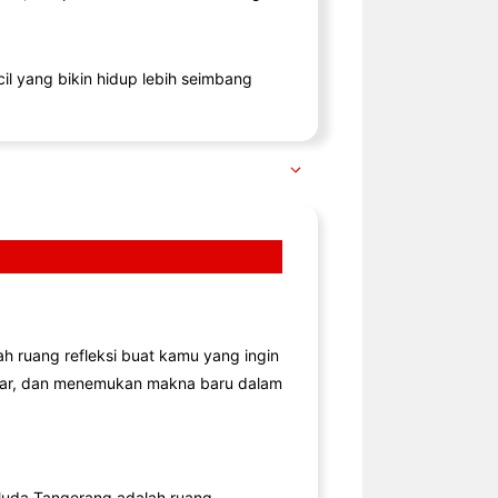
il yang bikin hidup lebih seimbang
lah ruang refleksi buat kamu yang ingin
jar, dan menemukan makna baru dalam
uda Tangerang adalah ruang