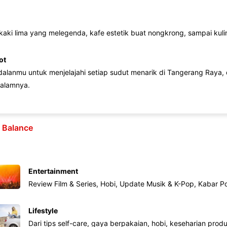
 kaki lima yang melegenda, kafe estetik buat nongkrong, sampai kuline
ot
lanmu untuk menjelajahi setiap sudut menarik di Tangerang Raya, d
alamnya.
e Balance
Entertainment
Review Film & Series, Hobi, Update Musik & K-Pop, Kabar P
Lifestyle
Dari tips self-care, gaya berpakaian, hobi, keseharian produk