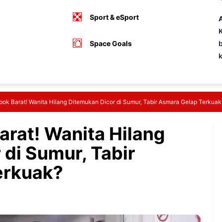
Sport & eSport
A
K
Space Goals
b
ok Barat! Wanita Hilang Ditemukan Dicor di Sumur, Tabir Asmara Gelap Terkuak
rat! Wanita Hilang
 di Sumur, Tabir
erkuak?