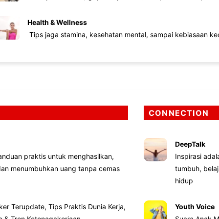
Health & Wellness
Tips jaga stamina, kesehatan mental, sampai kebiasaan kec
CONNECTION
DeepTalk
nduan praktis untuk menghasilkan,
Inspirasi ada
 dan menumbuhkan uang tanpa cemas
tumbuh, bela
hidup
ker Terupdate, Tips Praktis Dunia Kerja,
Youth Voice
ta & Tren Ketenagakerjaan
Suara Anak M