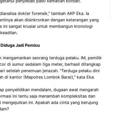
ngetahui penyebab pasti kematian korban.
ianalisa dokter forensik," tambah AKP Eka. Ia
antinya akan disinkronkan dengan keterangan yang
s ini sangat krusial untuk membangun kronologi
keadilan.
 Diduga Jadi Pemicu
uk mengamankan seorang terduga pelaku. IM, pemilik
or di sumur sedalam tiga meter, berhasil ditangkap
hari setelah penemuan jenazah. "Terduga pelaku dini
h di kantor (Mapolres Lombok Barat)," kata Eka.
hap penyelidikan mendalam, dugaan awal mengarah
rmasi ini tentu saja menambah kompleksitas dan
 mengejutkan ini. Apakah ada cinta yang berujung
ndam?