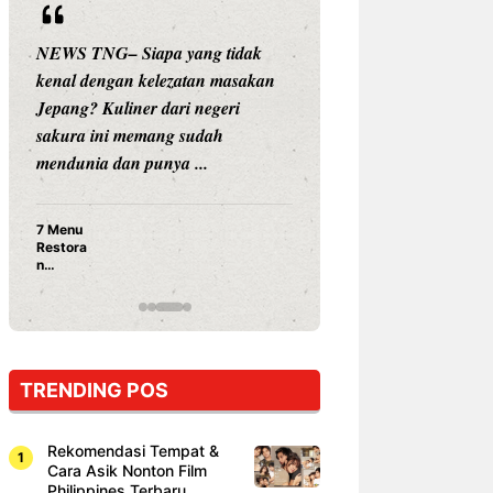
NEWS TNG– Siapa yang tidak
NEWS TNG– Siap
kenal dengan kelezatan masakan
nama besar di dun
Jepang? Kuliner dari negeri
Nunung Srimulat 
sakura ini memang sudah
Prasetyo, kini m
mendunia dan punya ...
kuliner dengan ...
7 Menu
Nunung S
Restora
Prasetyo
n
Ayam Pa
Jepang
15 Ribu,
yang
Mami Bik
Wajib
Dicoba,
Bukan
Cuma
TRENDING POS
Sushi!
Rekomendasi Tempat &
Cara Asik Nonton Film
Philippines Terbaru