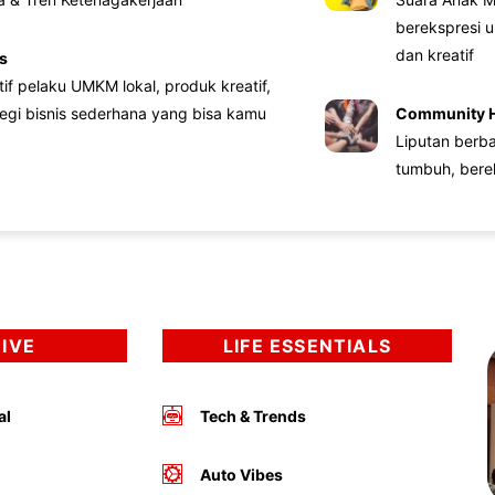
berekspresi u
dan kreatif
s
atif pelaku UMKM lokal, produk kreatif,
tegi bisnis sederhana yang bisa kamu
Community 
Liputan berb
tumbuh, bere
DIVE
LIFE ESSENTIALS
al
Tech & Trends
Auto Vibes