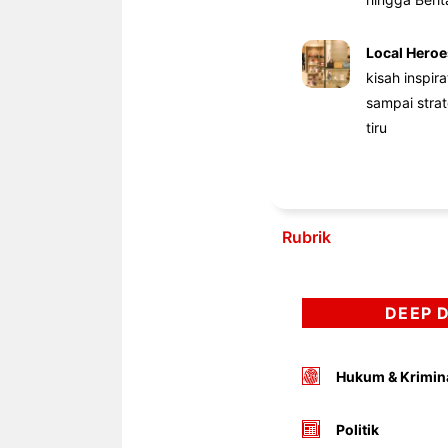
Local Heroe
kisah inspir
sampai stra
tiru
Rubrik
DEEP 
Hukum & Krimin
Politik