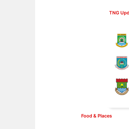
Langsung
ke
TNG Upd
isi
Food & Places