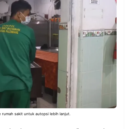
ndung –
NEWS TNG– Pernah gak sih
antian tahun
kamu mulai ngerjain sesuatu cuma
ll you can eat
buat iseng-iseng, eh ternyata malah
u Can Eat Bandung
jadi peluang bisnis yang
.
menguntungkan? ...
 2026, Kakkoii
Dari Iseng Jadi Cuan: Kisah
 Hadirkan Pesta All
TUM_ATUL yang Ubah
 Eat Mulai Rp
Hampers Jadi Bisnis Kece
0
rumah sakit untuk autopsi lebih lanjut.