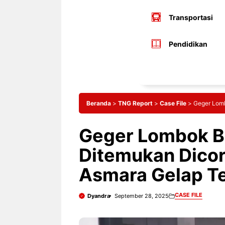
Transportasi
Pendidikan
Beranda
>
TNG Report
>
Case File
>
Geger Lomb
Geger Lombok Ba
Ditemukan Dicor
Asmara Gelap T
CASE FILE
Dyandra
September 28, 2025