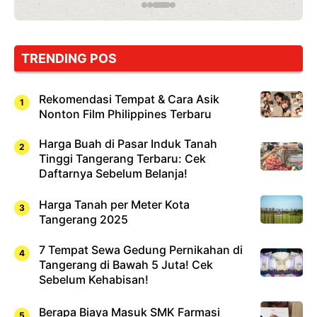
yang
Wajib
Dicoba,
Bukan
Cuma
TRENDING POS
Sushi!
Rekomendasi Tempat & Cara Asik
Nonton Film Philippines Terbaru
Harga Buah di Pasar Induk Tanah
Tinggi Tangerang Terbaru: Cek
Daftarnya Sebelum Belanja!
Harga Tanah per Meter Kota
Tangerang 2025
7 Tempat Sewa Gedung Pernikahan di
Tangerang di Bawah 5 Juta! Cek
Sebelum Kehabisan!
Berapa Biaya Masuk SMK Farmasi