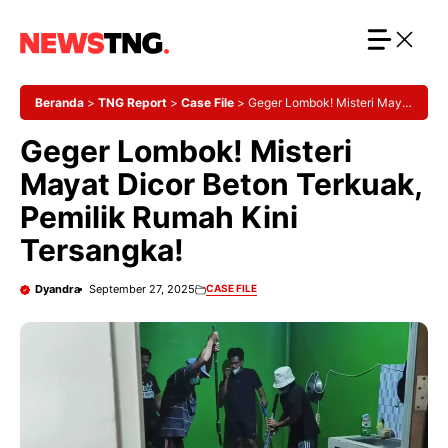
Langsung
ke
isi
Beranda
>
TNG Report
>
Case File
>
Geger Lombok! Misteri Mayat
Dicor Beton Terkuak, Pemilik Rumah Kini Tersangka!
Geger Lombok! Misteri
Mayat Dicor Beton Terkuak,
Pemilik Rumah Kini
Tersangka!
Dyandra
September 27, 2025
CASE FILE