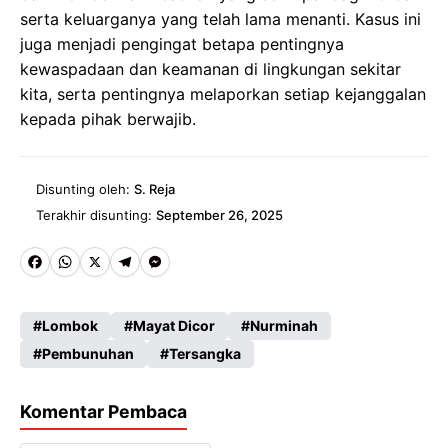
serta keluarganya yang telah lama menanti. Kasus ini
juga menjadi pengingat betapa pentingnya
kewaspadaan dan keamanan di lingkungan sekitar
kita, serta pentingnya melaporkan setiap kejanggalan
kepada pihak berwajib.
Disunting oleh:
S. Reja
Terakhir disunting:
September 26, 2025
Fa
W
X
Te
M
ce
ha
le
es
Lombok
Mayat Dicor
Nurminah
b
ts
gr
se
Pembunuhan
Tersangka
o
A
a
n
o
p
m
g
Komentar Pembaca
k
p
er