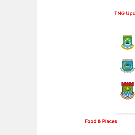
Langsung
ke
TNG Upd
isi
Food & Places