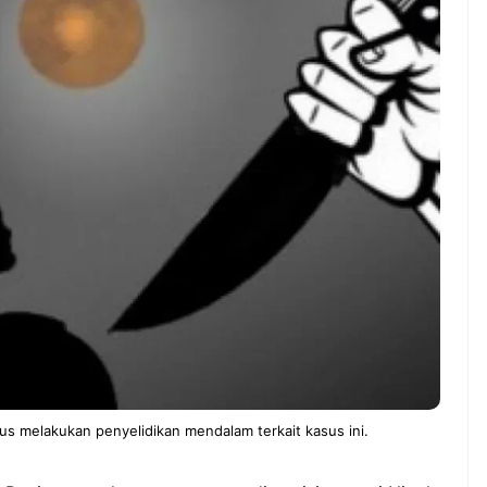
ndung –
NEWS TNG– Pernah gak sih
antian tahun
kamu mulai ngerjain sesuatu cuma
ll you can eat
buat iseng-iseng, eh ternyata malah
u Can Eat Bandung
jadi peluang bisnis yang
.
menguntungkan? ...
 2026, Kakkoii
Dari Iseng Jadi Cuan: Kisah
 Hadirkan Pesta All
TUM_ATUL yang Ubah
 Eat Mulai Rp
Hampers Jadi Bisnis Kece
0
terus melakukan penyelidikan mendalam terkait kasus ini.