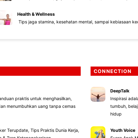
Health & Wellness
Tips jaga stamina, kesehatan mental, sampai kebiasaan kec
CONNECTION
DeepTalk
nduan praktis untuk menghasilkan,
Inspirasi ada
 dan menumbuhkan uang tanpa cemas
tumbuh, bela
hidup
ker Terupdate, Tips Praktis Dunia Kerja,
Youth Voice
ta & Tren Ketenagakerjaan
Suara Anak M