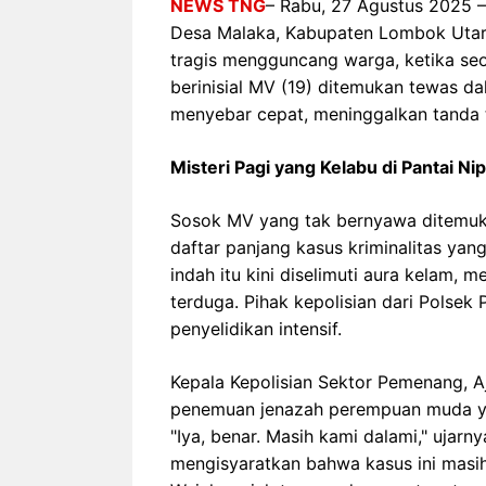
NEWS TNG
– Rabu, 27 Agustus 2025 – 
Desa Malaka, Kabupaten Lombok Uta
tragis mengguncang warga, ketika se
berinisial MV (19) ditemukan tewas da
menyebar cepat, meninggalkan tanda 
Misteri Pagi yang Kelabu di Pantai Ni
Sosok MV yang tak bernyawa ditemuk
daftar panjang kasus kriminalitas yan
indah itu kini diselimuti aura kelam, m
terduga. Pihak kepolisian dari Polsek
penyelidikan intensif.
Kepala Kepolisian Sektor Pemenang, A
penemuan jenazah perempuan muda yan
"Iya, benar. Masih kami dalami," ujarn
mengisyaratkan bahwa kasus ini masih