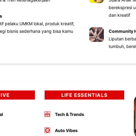
berekspresi u
dan kreatif
s
atif pelaku UMKM lokal, produk kreatif,
tegi bisnis sederhana yang bisa kamu
Community 
Liputan berb
tumbuh, bere
DIVE
LIFE ESSENTIALS
al
Tech & Trends
Auto Vibes