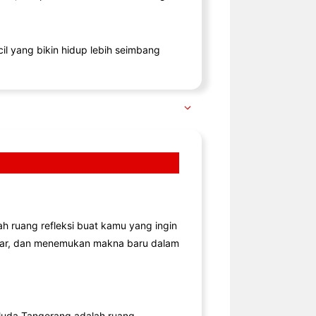
il yang bikin hidup lebih seimbang
lah ruang refleksi buat kamu yang ingin
jar, dan menemukan makna baru dalam
uda Tangerang adalah ruang