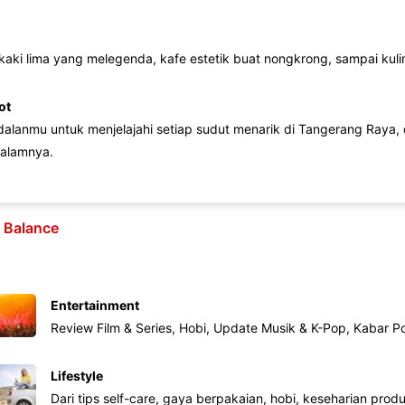
 kaki lima yang melegenda, kafe estetik buat nongkrong, sampai kuline
ot
lanmu untuk menjelajahi setiap sudut menarik di Tangerang Raya, d
alamnya.
e Balance
Entertainment
Review Film & Series, Hobi, Update Musik & K-Pop, Kabar P
Lifestyle
Dari tips self-care, gaya berpakaian, hobi, keseharian produk