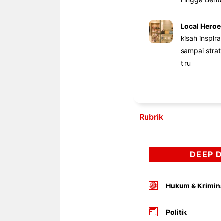
Local Heroe
kisah inspir
sampai stra
tiru
Rubrik
DEEP 
Hukum & Krimin
Politik