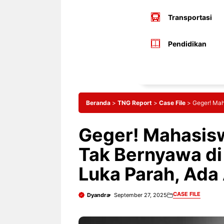
Transportasi
Pendidikan
Beranda
>
TNG Report
>
Case File
>
Geger! Mah
Geger! Mahasis
Tak Bernyawa di
Luka Parah, Ada
CASE FILE
Dyandra
September 27, 2025