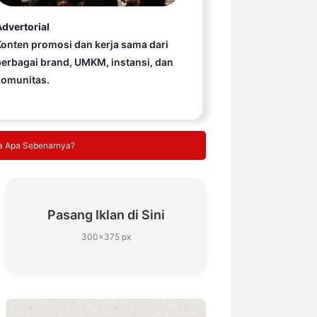
dvertorial
onten promosi dan kerja sama dari
erbagai brand, UMKM, instansi, dan
komunitas.
da Apa Sebenarnya?
Pasang Iklan di Sini
300×375 px