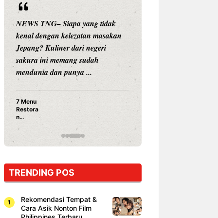
NEWS TNG– Siapa yang tidak
NEWS TNG– Siap
kenal dengan kelezatan masakan
nama besar di dun
Jepang? Kuliner dari negeri
Nunung Srimulat 
sakura ini memang sudah
Prasetyo, kini m
mendunia dan punya ...
kuliner dengan ...
7 Menu
Nunung S
Restora
Prasetyo
n
Ayam Pa
Jepang
15 Ribu,
yang
Mami Bik
Wajib
Dicoba,
Bukan
Cuma
TRENDING POS
Sushi!
Rekomendasi Tempat &
Cara Asik Nonton Film
Philippines Terbaru