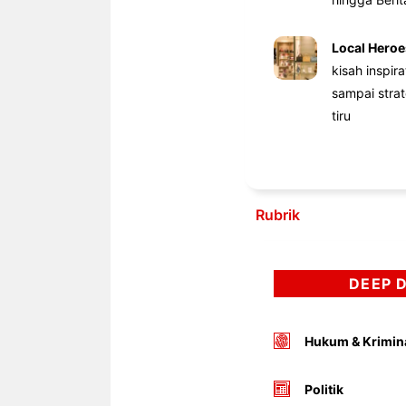
Local Heroe
kisah inspir
sampai stra
tiru
Rubrik
DEEP 
Hukum & Krimin
Politik