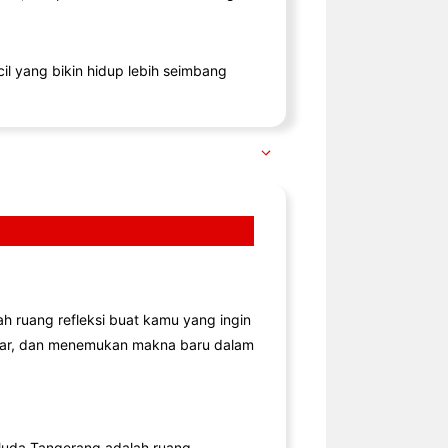
il yang bikin hidup lebih seimbang
lah ruang refleksi buat kamu yang ingin
jar, dan menemukan makna baru dalam
uda Tangerang adalah ruang