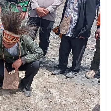
ndung –
NEWS TNG– Pernah gak sih
antian tahun
kamu mulai ngerjain sesuatu cuma
ll you can eat
buat iseng-iseng, eh ternyata malah
u Can Eat Bandung
jadi peluang bisnis yang
.
menguntungkan? ...
 2026, Kakkoii
Dari Iseng Jadi Cuan: Kisah
 Hadirkan Pesta All
TUM_ATUL yang Ubah
 Eat Mulai Rp
Hampers Jadi Bisnis Kece
0