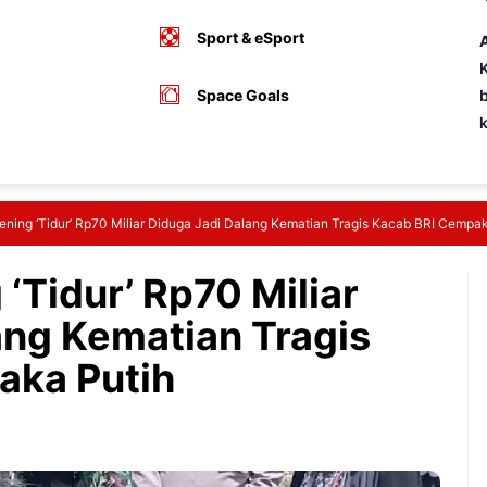
Sport & eSport
A
K
Space Goals
b
ening ‘Tidur’ Rp70 Miliar Diduga Jadi Dalang Kematian Tragis Kacab BRI Cempak
‘Tidur’ Rp70 Miliar
ang Kematian Tragis
aka Putih