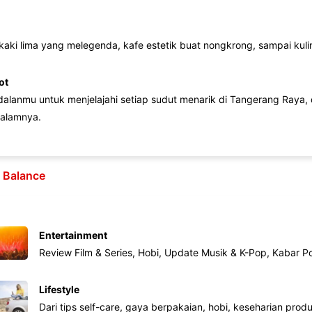
 kaki lima yang melegenda, kafe estetik buat nongkrong, sampai kuline
ot
lanmu untuk menjelajahi setiap sudut menarik di Tangerang Raya, d
alamnya.
e Balance
Entertainment
Review Film & Series, Hobi, Update Musik & K-Pop, Kabar P
Lifestyle
Dari tips self-care, gaya berpakaian, hobi, keseharian produk