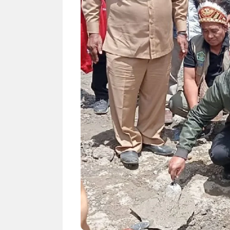
NEWS TNG– Siapa sangka, dua
NEWS TNG– Ba
nama besar di dunia hiburan,
Menyambut perg
Nunung Srimulat dan Vicky
2026, restoran a
Prasetyo, kini merambah dunia
Kakkoii All Yo
kuliner dengan ...
menghadirkan ..
Nunung Srimulat & Vicky
Sambut
Prasetyo Buka Restoran
Bandung
Ayam Panggang! Cuma Rp
You Can
15 Ribu, Resep Rahasia
145.00
Mami Bikin Nagih!