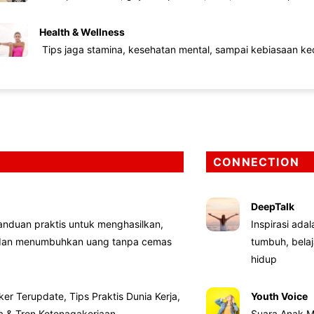
Health & Wellness
Tips jaga stamina, kesehatan mental, sampai kebiasaan kec
CONNECTION
DeepTalk
nduan praktis untuk menghasilkan,
Inspirasi ada
 dan menumbuhkan uang tanpa cemas
tumbuh, bela
hidup
ker Terupdate, Tips Praktis Dunia Kerja,
Youth Voice
ta & Tren Ketenagakerjaan
Suara Anak M