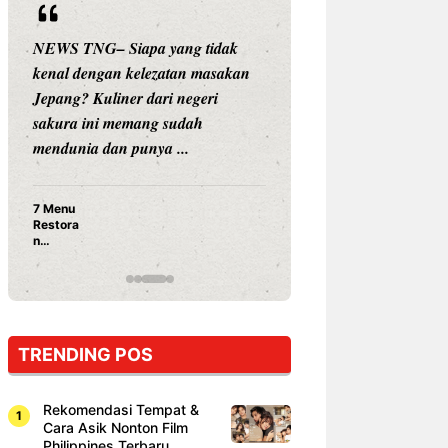
NEWS TNG– Siapa yang tidak
NEWS TNG– Siap
kenal dengan kelezatan masakan
nama besar di dun
Jepang? Kuliner dari negeri
Nunung Srimulat 
sakura ini memang sudah
Prasetyo, kini m
mendunia dan punya ...
kuliner dengan ...
7 Menu
Nunung S
Restora
Prasetyo
n
Ayam Pa
Jepang
15 Ribu,
yang
Mami Bik
Wajib
Dicoba,
Bukan
Cuma
TRENDING POS
Sushi!
Rekomendasi Tempat &
Cara Asik Nonton Film
Philippines Terbaru