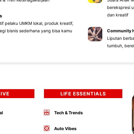
berekspresi u
dan kreatif
s
atif pelaku UMKM lokal, produk kreatif,
tegi bisnis sederhana yang bisa kamu
Community 
Liputan berb
tumbuh, bere
DIVE
LIFE ESSENTIALS
al
Tech & Trends
Auto Vibes