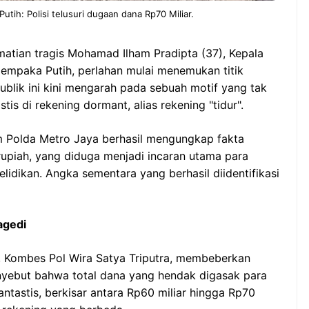
tih: Polisi telusuri dugaan dana Rp70 Miliar.
ematian tragis Mohamad Ilham Pradipta (37), Kepala
mpaka Putih, perlahan mulai menemukan titik
lik ini kini mengarah pada sebuah motif yang tak
is di rekening dormant, alias rekening "tidur".
mum Polda Metro Jaya berhasil mengungkap fakta
ar rupiah, yang diduga menjadi incaran utama para
lidikan. Angka sementara yang berhasil diidentifikasi
agedi
, Kombes Pol Wira Satya Triputra, membeberkan
 menyebut bahwa total dana yang hendak digasak para
ntastis, berkisar antara Rp60 miliar hingga Rp70