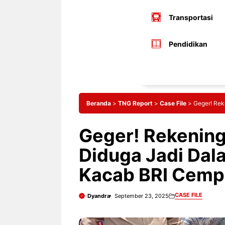
Transportasi
Pendidikan
Beranda
>
TNG Report
>
Case File
>
Geger! Rek
Geger! Rekening 
Diduga Jadi Dal
Kacab BRI Cemp
CASE FILE
Dyandra
September 23, 2025