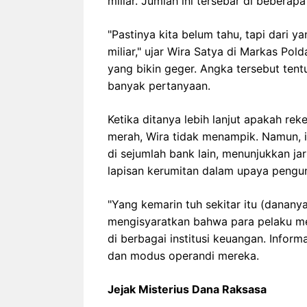
miliar. Jumlah ini tersebar di beberap
"Pastinya kita belum tahu, tapi dari y
miliar," ujar Wira Satya di Markas Pol
yang bikin geger. Angka tersebut te
banyak pertanyaan.
Ketika ditanya lebih lanjut apakah re
merah, Wira tidak menampik. Namun, 
di sejumlah bank lain, menunjukkan ja
lapisan kerumitan dalam upaya pengu
"Yang kemarin tuh sekitar itu (danany
mengisyaratkan bahwa para pelaku mem
di berbagai institusi keuangan. Infor
dan modus operandi mereka.
Jejak Misterius Dana Raksasa