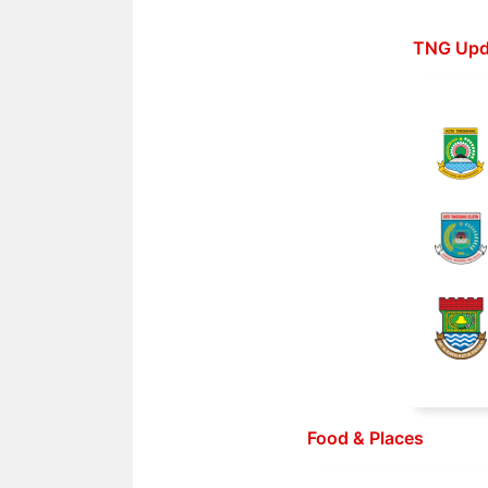
Langsung
ke
TNG Upd
isi
Food & Places