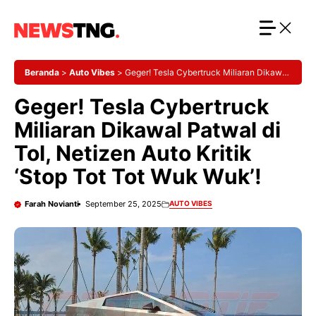
Langsung
ke
isi
Beranda
>
Auto Vibes
>
Geger! Tesla Cybertruck Miliaran Dikawal
Patwal di Tol, Netizen Auto Kritik ‘Stop Tot Tot Wuk Wuk’!
Geger! Tesla Cybertruck
Miliaran Dikawal Patwal di
Tol, Netizen Auto Kritik
‘Stop Tot Tot Wuk Wuk’!
Farah Novianti
September 25, 2025
AUTO VIBES