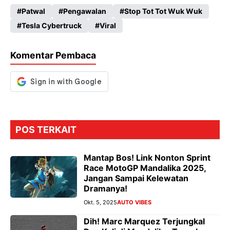
Patwal
Pengawalan
Stop Tot Tot Wuk Wuk
b
ts
gr
se
Tesla Cybertruck
Viral
o
A
a
n
o
p
m
g
Komentar Pembaca
k
p
er
POS TERKAIT
Mantap Bos! Link Nonton Sprint
Race MotoGP Mandalika 2025,
Jangan Sampai Kelewatan
Dramanya!
Okt. 5, 2025
AUTO VIBES
Dih! Marc Marquez Terjungkal