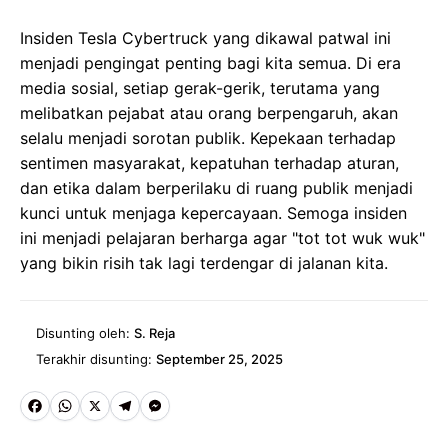
Insiden Tesla Cybertruck yang dikawal patwal ini
menjadi pengingat penting bagi kita semua. Di era
media sosial, setiap gerak-gerik, terutama yang
melibatkan pejabat atau orang berpengaruh, akan
selalu menjadi sorotan publik. Kepekaan terhadap
sentimen masyarakat, kepatuhan terhadap aturan,
dan etika dalam berperilaku di ruang publik menjadi
kunci untuk menjaga kepercayaan. Semoga insiden
ini menjadi pelajaran berharga agar "tot tot wuk wuk"
yang bikin risih tak lagi terdengar di jalanan kita.
Disunting oleh:
S. Reja
Terakhir disunting:
September 25, 2025
Fa
W
X
Te
M
ce
ha
le
es