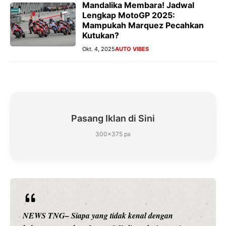
Mandalika Membara! Jadwal
Lengkap MotoGP 2025:
Mampukah Marquez Pecahkan
Kutukan?
Okt. 4, 2025
AUTO VIBES
Pasang Iklan di Sini
300×375 px
NEWS TNG– Siapa sangka, dua nama besar di dunia