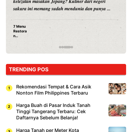
hiburan, Nunung Srimulat dan Vicky Prasetyo, kini
merambah dunia kuliner dengan ...
Nunung Srimulat & Vicky Prasetyo Buka Restoran
Ayam Panggang! Cuma Rp 15 Ribu, Resep
Rahasia Mami Bikin Nagih!
TRENDING POS
Rekomendasi Tempat & Cara Asik
Nonton Film Philippines Terbaru
Harga Buah di Pasar Induk Tanah
Tinggi Tangerang Terbaru: Cek
Daftarnya Sebelum Belanja!
Harga Tanah per Meter Kota