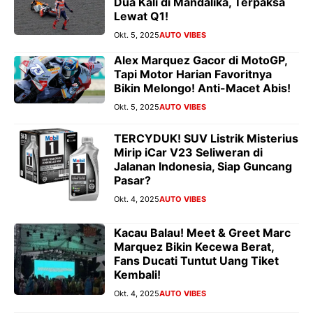
Dua Kali di Mandalika, Terpaksa
Lewat Q1!
Okt. 5, 2025
AUTO VIBES
Alex Marquez Gacor di MotoGP,
Tapi Motor Harian Favoritnya
Bikin Melongo! Anti-Macet Abis!
Okt. 5, 2025
AUTO VIBES
TERCYDUK! SUV Listrik Misterius
Mirip iCar V23 Seliweran di
Jalanan Indonesia, Siap Guncang
Pasar?
Okt. 4, 2025
AUTO VIBES
Kacau Balau! Meet & Greet Marc
Marquez Bikin Kecewa Berat,
Fans Ducati Tuntut Uang Tiket
Kembali!
Okt. 4, 2025
AUTO VIBES