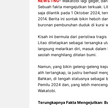
NEWS TNG
– Wakatobi lagi geger, dan
Sebuah fakta mengejutkan terkuak: L
saja dilantik pada 1 Oktober 2024, t
2014. Berita ini sontak bikin heboh 
buronan pembunuhan duduk di kursi w
Kisah ini bermula dari peristiwa trag
Litao ditetapkan sebagai tersangka uta
langsung melarikan diri, masuk dalam
seolah menghilang ditelan bumi.
Namun, yang bikin geleng-geleng kepal
alih tertangkap, ia justru berhasil m
Bahkan, di tengah statusnya sebagai b
Pemilu 2024 dan, yang lebih menceng
Wakatobi.
Terungkapnya Fakta Mengejutkan: Bu