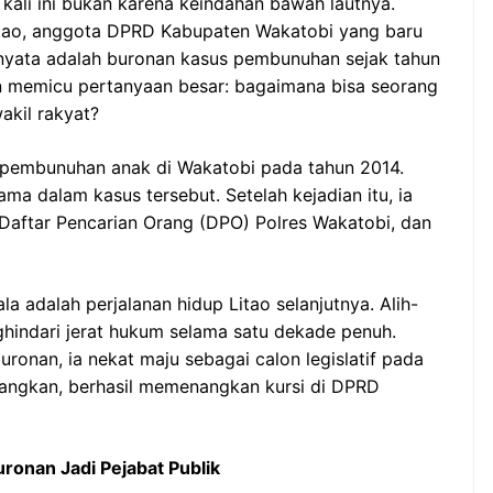
 kali ini bukan karena keindahan bawah lautnya.
itao, anggota DPRD Kabupaten Wakatobi yang baru
ernyata adalah buronan kasus pembunuhan sejak tahun
dan memicu pertanyaan besar: bagaimana bisa seorang
akil rakyat?
is pembunuhan anak di Wakatobi pada tahun 2014.
ma dalam kasus tersebut. Setelah kejadian itu, ia
 Daftar Pencarian Orang (DPO) Polres Wakatobi, dan
a adalah perjalanan hidup Litao selanjutnya. Alih-
enghindari jerat hukum selama satu dekade penuh.
uronan, ia nekat maju sebagai calon legislatif pada
angkan, berhasil memenangkan kursi di DPRD
ronan Jadi Pejabat Publik