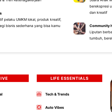
berekspresi u
dan kreatif
s
atif pelaku UMKM lokal, produk kreatif,
tegi bisnis sederhana yang bisa kamu
Community 
Liputan berb
tumbuh, bere
DIVE
LIFE ESSENTIALS
al
Tech & Trends
Auto Vibes