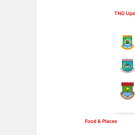
Langsung
ke
TNG Upd
isi
Food & Places