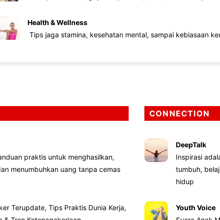
Health & Wellness
Tips jaga stamina, kesehatan mental, sampai kebiasaan kec
CONNECTION
DeepTalk
nduan praktis untuk menghasilkan,
Inspirasi ada
 dan menumbuhkan uang tanpa cemas
tumbuh, bela
hidup
ker Terupdate, Tips Praktis Dunia Kerja,
Youth Voice
ta & Tren Ketenagakerjaan
Suara Anak M