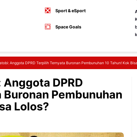
Sport & eSport
A
K
Space Goals
b
tobi: Anggota DPRD Terpilih Ternyata Buronan Pembunuhan 10 Tahun! Kok Bisa
: Anggota DPRD
ta Buronan Pembunuhan
sa Lolos?