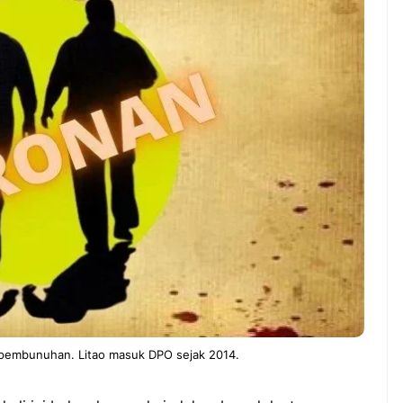
 TNG– Pernah gak sih
NEWS TNG– Siapa yang ti
 mulai ngerjain sesuatu cuma
kenal dengan kelezatan mas
iseng-iseng, eh ternyata malah
Jepang? Kuliner dari negeri
peluang bisnis yang
sakura ini memang sudah
untungkan? ...
mendunia dan punya ...
7 Menu
Dari Iseng Jadi Cuan: Kisah
Restora
TUM_ATUL yang Ubah
n
Hampers Jadi Bisnis Kece
Jepang
yang
Wajib
Dicoba,
Bukan
Cuma
Sushi!
s pembunuhan. Litao masuk DPO sejak 2014.