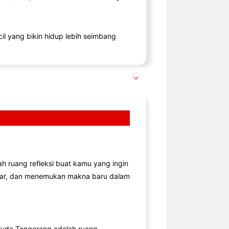
il yang bikin hidup lebih seimbang
lah ruang refleksi buat kamu yang ingin
jar, dan menemukan makna baru dalam
uda Tangerang adalah ruang