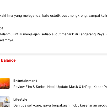
 kaki lima yang melegenda, kafe estetik buat nongkrong, sampai kuline
ot
lanmu untuk menjelajahi setiap sudut menarik di Tangerang Raya, d
alamnya.
e Balance
Entertainment
Review Film & Series, Hobi, Update Musik & K-Pop, Kabar P
Lifestyle
Dari tips self-care, gaya berpakaian, hobi, keseharian produk