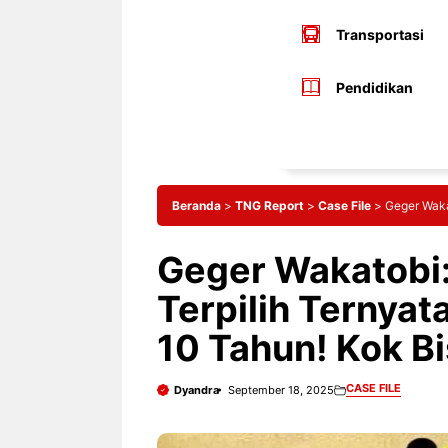
Transportasi
Pendidikan
Beranda
>
TNG Report
>
Case File
>
Geger Waka
Geger Wakatobi
Terpilih Ternya
10 Tahun! Kok Bi
CASE FILE
Dyandra
September 18, 2025