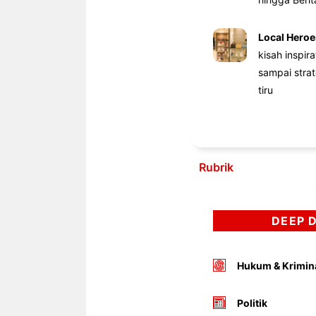
Local Heroe
kisah inspir
sampai stra
tiru
Rubrik
DEEP 
Hukum & Krimin
Politik