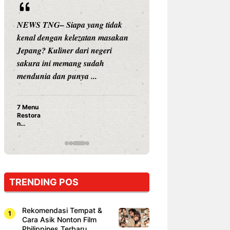
NEWS TNG– Siapa yang tidak
NEWS TNG– Siap
kenal dengan kelezatan masakan
nama besar di dun
Jepang? Kuliner dari negeri
Nunung Srimulat 
sakura ini memang sudah
Prasetyo, kini m
mendunia dan punya ...
kuliner dengan ...
7 Menu
Nunung S
Restora
Prasetyo
n
Ayam Pa
Jepang
15 Ribu,
yang
Mami Bik
Wajib
Dicoba,
Bukan
Cuma
TRENDING POS
Sushi!
Rekomendasi Tempat &
Cara Asik Nonton Film
Philippines Terbaru