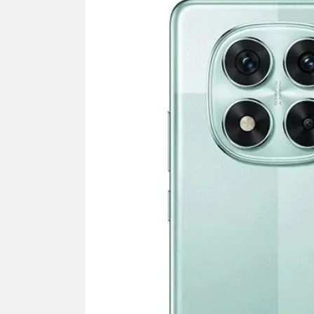
NEWS TNG– Siapa sangka, dua
NEWS TNG– Ba
nama besar di dunia hiburan,
Menyambut perg
Nunung Srimulat dan Vicky
2026, restoran a
Prasetyo, kini merambah dunia
Kakkoii All Yo
kuliner dengan ...
menghadirkan ..
Nunung Srimulat & Vicky
Sambut
Prasetyo Buka Restoran
Bandung
Ayam Panggang! Cuma Rp
You Can
15 Ribu, Resep Rahasia
145.00
Mami Bikin Nagih!