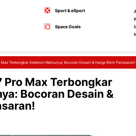
Sport & eSport
A
K
Space Goals
b
o Max Terbongkar Sebelum Waktunya: Bocoran Desain & Harga Bikin Penasaran!
7 Pro Max Terbongkar
ya: Bocoran Desain &
asaran!