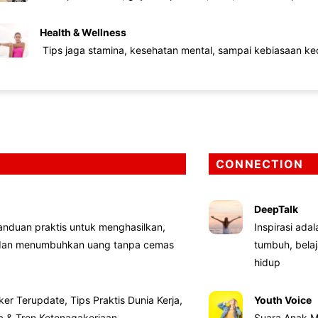
Health & Wellness
Tips jaga stamina, kesehatan mental, sampai kebiasaan kec
CONNECTION
DeepTalk
nduan praktis untuk menghasilkan,
Inspirasi ada
 dan menumbuhkan uang tanpa cemas
tumbuh, bela
hidup
ker Terupdate, Tips Praktis Dunia Kerja,
Youth Voice
ta & Tren Ketenagakerjaan
Suara Anak M