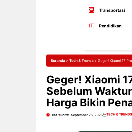
Transportasi
Pendidikan
Beranda
>
Tech & Trends
>
Geger! Xiaomi 17 Pr
Geger! Xiaomi 1
Sebelum Waktun
Harga Bikin Pen
TECH & TRENDS
Tita Yunita
September 25, 2025