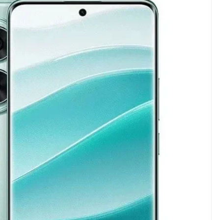
ndung –
NEWS TNG– Pernah gak sih
antian tahun
kamu mulai ngerjain sesuatu cuma
ll you can eat
buat iseng-iseng, eh ternyata malah
u Can Eat Bandung
jadi peluang bisnis yang
.
menguntungkan? ...
 2026, Kakkoii
Dari Iseng Jadi Cuan: Kisah
 Hadirkan Pesta All
TUM_ATUL yang Ubah
 Eat Mulai Rp
Hampers Jadi Bisnis Kece
0