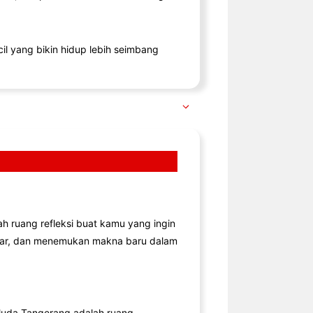
il yang bikin hidup lebih seimbang
lah ruang refleksi buat kamu yang ingin
jar, dan menemukan makna baru dalam
uda Tangerang adalah ruang