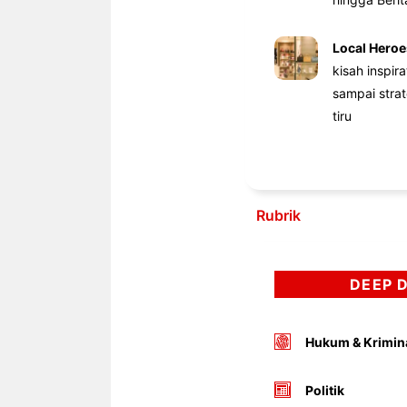
Local Heroe
kisah inspir
sampai stra
tiru
Rubrik
DEEP 
Hukum & Krimin
Politik