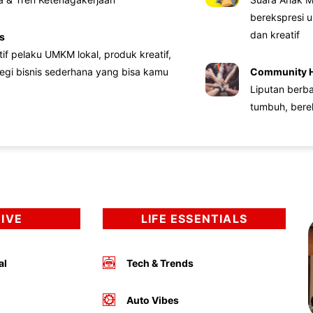
berekspresi u
dan kreatif
s
atif pelaku UMKM lokal, produk kreatif,
tegi bisnis sederhana yang bisa kamu
Community 
Liputan berb
tumbuh, bere
DIVE
LIFE ESSENTIALS
al
Tech & Trends
Auto Vibes