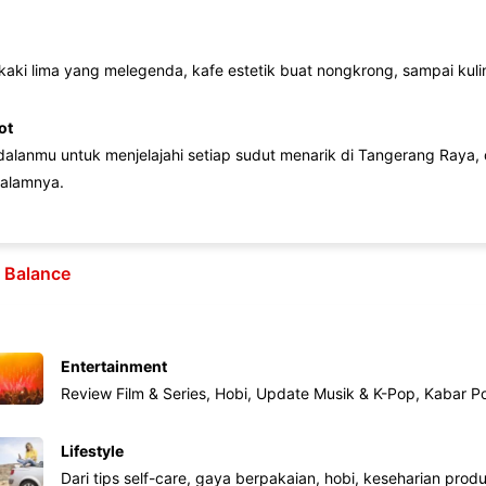
 kaki lima yang melegenda, kafe estetik buat nongkrong, sampai kuline
ot
lanmu untuk menjelajahi setiap sudut menarik di Tangerang Raya, d
alamnya.
e Balance
Entertainment
Review Film & Series, Hobi, Update Musik & K-Pop, Kabar P
Lifestyle
Dari tips self-care, gaya berpakaian, hobi, keseharian produk