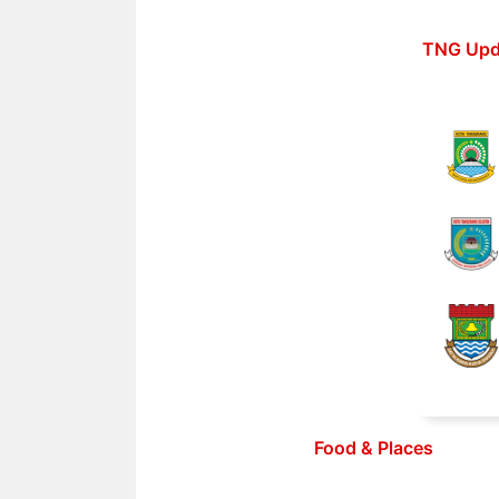
Langsung
ke
TNG Upd
isi
Food & Places