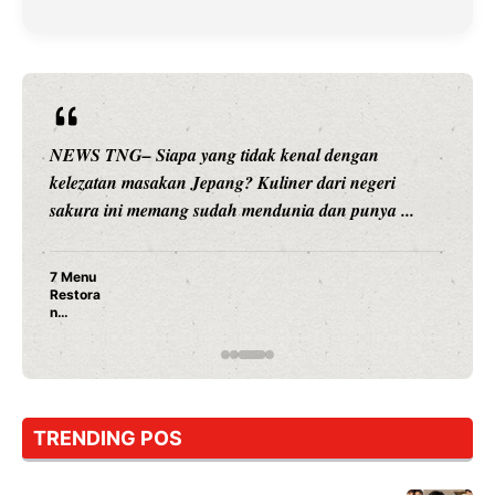
NEWS TNG– Siapa sangka, dua nama besar di duni
hiburan, Nunung Srimulat dan Vicky Prasetyo, kini
.
merambah dunia kuliner dengan ...
Nunung Srimulat & Vicky Prasetyo Buka Restoran
Ayam Panggang! Cuma Rp 15 Ribu, Resep
Rahasia Mami Bikin Nagih!
TRENDING POS