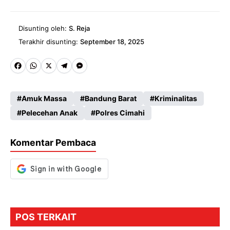
Disunting oleh:
S. Reja
Terakhir disunting:
September 18, 2025
Fa
W
X
Te
M
ce
ha
le
es
Amuk Massa
Bandung Barat
Kriminalitas
b
ts
gr
se
Pelecehan Anak
Polres Cimahi
o
A
a
n
o
p
m
g
Komentar Pembaca
k
p
er
POS TERKAIT