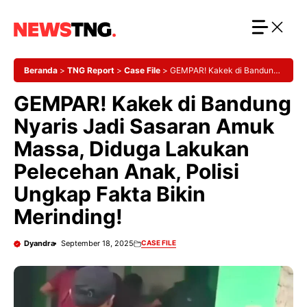
Langsung
ke
isi
Beranda
>
TNG Report
>
Case File
>
GEMPAR! Kakek di Bandung
Nyaris Jadi Sasaran Amuk Massa, Diduga Lakukan Pelecehan
GEMPAR! Kakek di Bandung
Anak, Polisi Ungkap Fakta Bikin Merinding!
Nyaris Jadi Sasaran Amuk
Massa, Diduga Lakukan
Pelecehan Anak, Polisi
Ungkap Fakta Bikin
Merinding!
Dyandra
September 18, 2025
CASE FILE