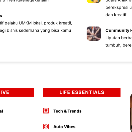
berekspresi u
dan kreatif
s
atif pelaku UMKM lokal, produk kreatif,
tegi bisnis sederhana yang bisa kamu
Community 
Liputan berb
tumbuh, bere
DIVE
LIFE ESSENTIALS
al
Tech & Trends
Auto Vibes