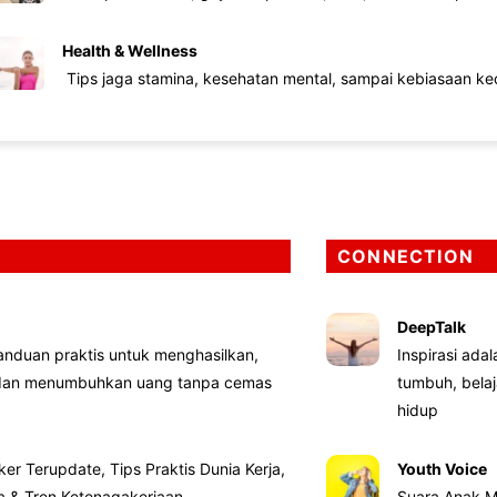
Health & Wellness
Tips jaga stamina, kesehatan mental, sampai kebiasaan kec
CONNECTION
DeepTalk
nduan praktis untuk menghasilkan,
Inspirasi ada
 dan menumbuhkan uang tanpa cemas
tumbuh, bela
hidup
ker Terupdate, Tips Praktis Dunia Kerja,
Youth Voice
ta & Tren Ketenagakerjaan
Suara Anak M