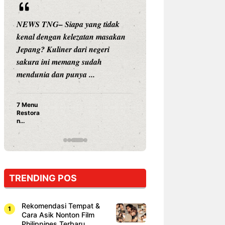
NEWS TNG– Siapa yang tidak
NEWS TNG– Siap
kenal dengan kelezatan masakan
nama besar di dun
Jepang? Kuliner dari negeri
Nunung Srimulat 
sakura ini memang sudah
Prasetyo, kini m
mendunia dan punya ...
kuliner dengan ...
7 Menu
Nunung S
Restora
Prasetyo
n
Ayam Pa
Jepang
15 Ribu,
yang
Mami Bik
Wajib
Dicoba,
Bukan
Cuma
TRENDING POS
Sushi!
Rekomendasi Tempat &
Cara Asik Nonton Film
Philippines Terbaru