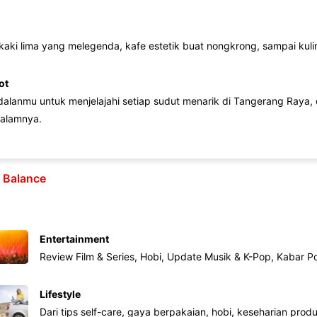
 kaki lima yang melegenda, kafe estetik buat nongkrong, sampai kuline
ot
lanmu untuk menjelajahi setiap sudut menarik di Tangerang Raya, d
alamnya.
e Balance
Entertainment
Review Film & Series, Hobi, Update Musik & K-Pop, Kabar P
Lifestyle
Dari tips self-care, gaya berpakaian, hobi, keseharian produk