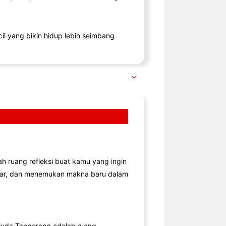
il yang bikin hidup lebih seimbang
lah ruang refleksi buat kamu yang ingin
jar, dan menemukan makna baru dalam
uda Tangerang adalah ruang