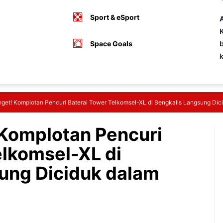
Sport & eSport
A
K
Space Goals
b
get! Komplotan Pencuri Baterai Tower Telkomsel-XL di Bengkalis Langsung Dic
Komplotan Pencuri
elkomsel-XL di
ung Diciduk dalam