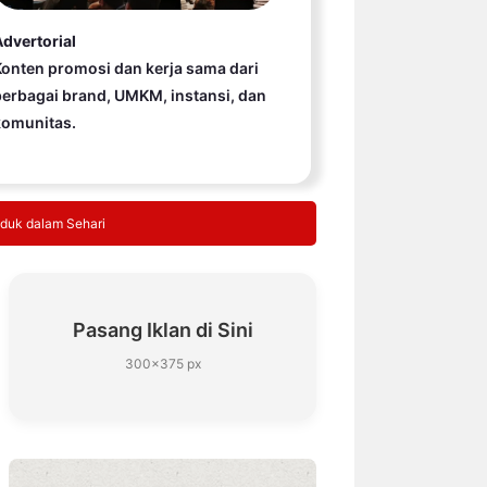
dvertorial
onten promosi dan kerja sama dari
erbagai brand, UMKM, instansi, dan
komunitas.
iduk dalam Sehari
Pasang Iklan di Sini
300×375 px