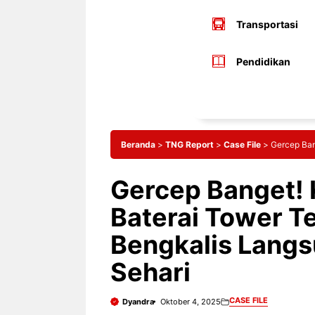
Transportasi
Pendidikan
Beranda
>
TNG Report
>
Case File
>
Gercep Ban
Gercep Banget! 
Baterai Tower T
Bengkalis Langs
Sehari
CASE FILE
Dyandra
Oktober 4, 2025