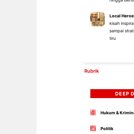
Local Heroe
kisah inspir
sampai stra
tiru
Rubrik
DEEP 
Hukum & Krimin
Politik