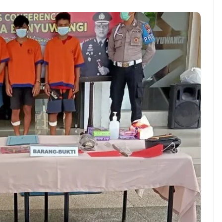
ndung –
NEWS TNG– Pernah gak sih
antian tahun
kamu mulai ngerjain sesuatu cuma
ll you can eat
buat iseng-iseng, eh ternyata malah
u Can Eat Bandung
jadi peluang bisnis yang
.
menguntungkan? ...
 2026, Kakkoii
Dari Iseng Jadi Cuan: Kisah
 Hadirkan Pesta All
TUM_ATUL yang Ubah
 Eat Mulai Rp
Hampers Jadi Bisnis Kece
0