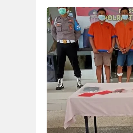
NEWS TNG– Siapa sangka, dua
NEWS TNG– Ba
nama besar di dunia hiburan,
Menyambut perg
Nunung Srimulat dan Vicky
2026, restoran a
Prasetyo, kini merambah dunia
Kakkoii All Yo
kuliner dengan ...
menghadirkan ..
Nunung Srimulat & Vicky
Sambut
Prasetyo Buka Restoran
Bandung
Ayam Panggang! Cuma Rp
You Can
15 Ribu, Resep Rahasia
145.00
Mami Bikin Nagih!