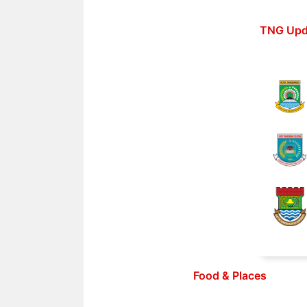
Langsung
ke
TNG Upd
isi
Food & Places