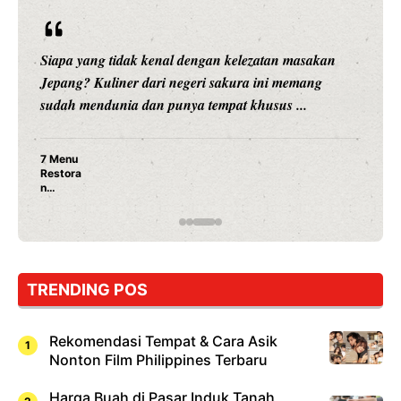
Siapa yang tidak kenal dengan kelezatan masakan
Jepang? Kuliner dari negeri sakura ini memang
sudah mendunia dan punya tempat khusus ...
7 Menu
Restora
n
Jepang
yang
Wajib
Dicoba,
Bukan
Cuma
TRENDING POS
Sushi!
Rekomendasi Tempat & Cara Asik
Nonton Film Philippines Terbaru
Harga Buah di Pasar Induk Tanah