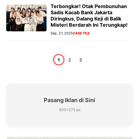
Terbongkar! Otak Pembunuhan
Sadis Kacab Bank Jakarta
Diringkus, Dalang Keji di Balik
Misteri Berdarah Ini Terungkap!
Sep. 27, 2025
CASE FILE
Halaman
Halaman
Halaman
1
2
3
Pasang Iklan di Sini
300×375 px