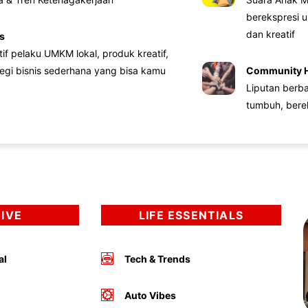
berekspresi u
dan kreatif
s
atif pelaku UMKM lokal, produk kreatif,
tegi bisnis sederhana yang bisa kamu
Community 
Liputan berb
tumbuh, bere
DIVE
LIFE ESSENTIALS
al
Tech & Trends
Auto Vibes