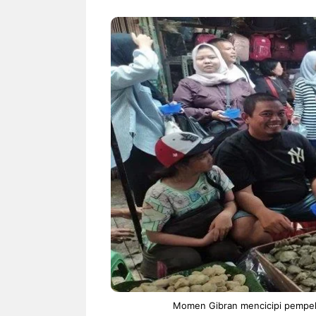
NEWS TNG– Bandung –
NEWS TNG– Per
Menyambut pergantian tahun
kamu mulai nger
2026, restoran all you can eat
buat iseng-iseng
Kakkoii All You Can Eat Bandung
jadi peluang bis
menghadirkan ...
menguntungkan?
Sambut 2026, Kakkoii
Dari Is
Bandung Hadirkan Pesta All
TUM_A
You Can Eat Mulai Rp
Hamper
145.000
Momen Gibran mencicipi pempek