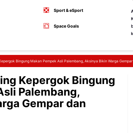
Sport & eSport
A
K
Space Goals
b
Kepergok Bingung Makan Pempek Asli Palembang, Aksinya Bikin Warga Gempar
ing Kepergok Bingung
sli Palembang,
arga Gempar dan