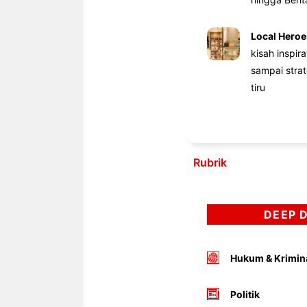
Local Heroe
kisah inspir
sampai stra
tiru
Rubrik
DEEP 
Hukum & Krimin
Politik