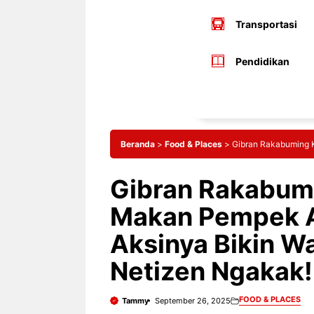
Transportasi
Pendidikan
Beranda
>
Food & Places
>
Gibran Rakabuming 
Gibran Rakabum
Makan Pempek A
Aksinya Bikin W
Netizen Ngakak!
FOOD & PLACES
Tammy
September 26, 2025