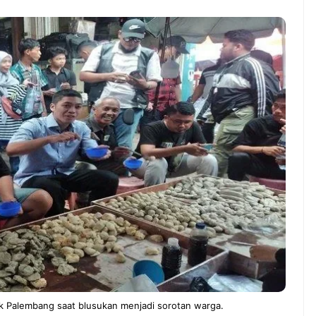
nah gak sih
NEWS TNG– Siapa yang tidak
jain sesuatu cuma
kenal dengan kelezatan masakan
, eh ternyata malah
Jepang? Kuliner dari negeri
nis yang
sakura ini memang sudah
 ...
mendunia dan punya ...
7 Menu
eng Jadi Cuan: Kisah
Restora
TUL yang Ubah
n
s Jadi Bisnis Kece
Jepang
yang
Wajib
Dicoba,
Bukan
Cuma
Sushi!
 Palembang saat blusukan menjadi sorotan warga.