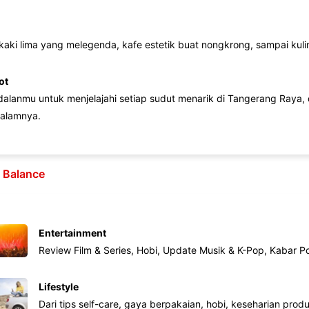
 kaki lima yang melegenda, kafe estetik buat nongkrong, sampai kuline
ot
lanmu untuk menjelajahi setiap sudut menarik di Tangerang Raya, d
alamnya.
e Balance
Entertainment
Review Film & Series, Hobi, Update Musik & K-Pop, Kabar P
Lifestyle
Dari tips self-care, gaya berpakaian, hobi, keseharian produk