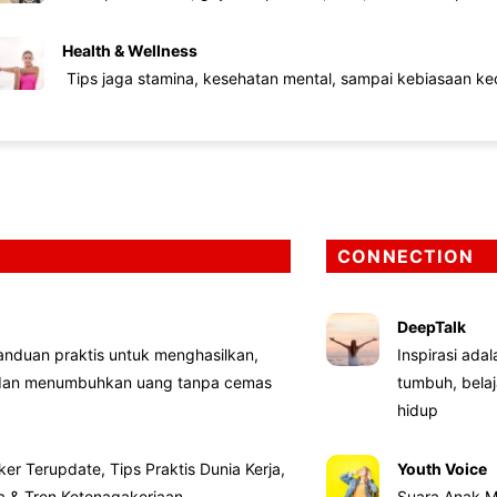
Health & Wellness
Tips jaga stamina, kesehatan mental, sampai kebiasaan kec
CONNECTION
DeepTalk
nduan praktis untuk menghasilkan,
Inspirasi ada
 dan menumbuhkan uang tanpa cemas
tumbuh, bela
hidup
ker Terupdate, Tips Praktis Dunia Kerja,
Youth Voice
ta & Tren Ketenagakerjaan
Suara Anak M