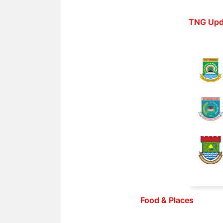
Langsung
ke
TNG Upd
isi
Food & Places