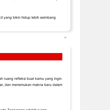
il yang bikin hidup lebih seimbang
lah ruang refleksi buat kamu yang ingin
jar, dan menemukan makna baru dalam
uda Tangerang adalah ruang