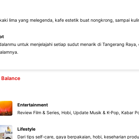
 kaki lima yang melegenda, kafe estetik buat nongkrong, sampai kuline
ot
lanmu untuk menjelajahi setiap sudut menarik di Tangerang Raya, d
alamnya.
e Balance
Entertainment
Review Film & Series, Hobi, Update Musik & K-Pop, Kabar P
Lifestyle
Dari tips self-care, gaya berpakaian, hobi, keseharian produk