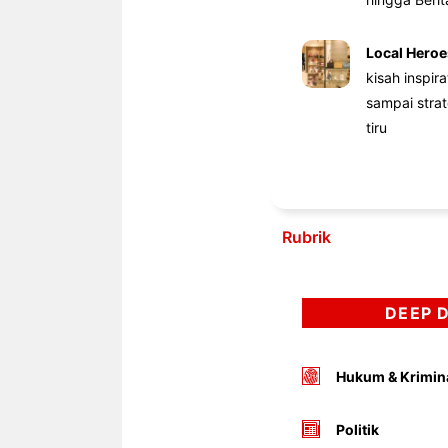
Local Heroe
kisah inspir
sampai stra
tiru
Rubrik
DEEP 
Hukum & Krimin
Politik