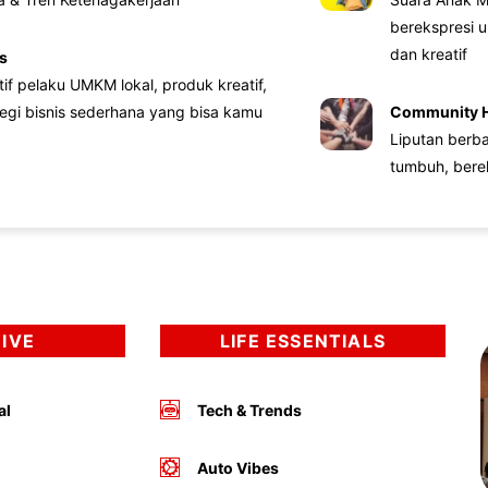
berekspresi u
dan kreatif
s
atif pelaku UMKM lokal, produk kreatif,
tegi bisnis sederhana yang bisa kamu
Community 
Liputan berb
tumbuh, bere
DIVE
LIFE ESSENTIALS
al
Tech & Trends
Auto Vibes