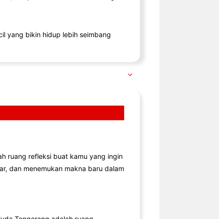
il yang bikin hidup lebih seimbang
lah ruang refleksi buat kamu yang ingin
jar, dan menemukan makna baru dalam
uda Tangerang adalah ruang