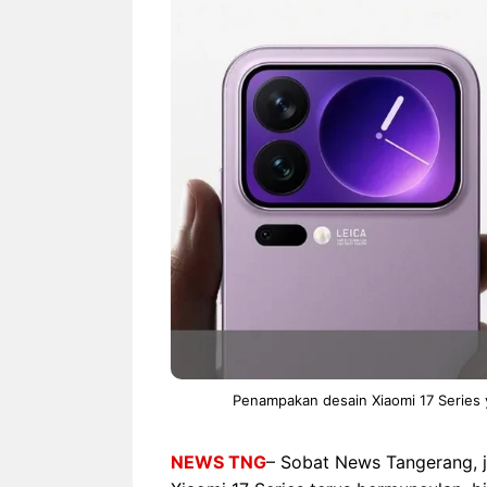
NEWS TNG– Siapa sangka, dua
NEWS TNG– Ba
nama besar di dunia hiburan,
Menyambut perg
Nunung Srimulat dan Vicky
2026, restoran a
Prasetyo, kini merambah dunia
Kakkoii All Yo
kuliner dengan ...
menghadirkan ..
Nunung Srimulat & Vicky
Sambut
Prasetyo Buka Restoran
Bandung
Ayam Panggang! Cuma Rp
You Can
15 Ribu, Resep Rahasia
145.00
Mami Bikin Nagih!
Penampakan desain Xiaomi 17 Series y
NEWS TNG
– Sobat News Tangerang, j