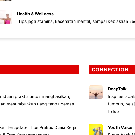
Health & Wellness
Tips jaga stamina, kesehatan mental, sampai kebiasaan kec
CONNECTION
DeepTalk
nduan praktis untuk menghasilkan,
Inspirasi ada
 dan menumbuhkan uang tanpa cemas
tumbuh, bela
hidup
ker Terupdate, Tips Praktis Dunia Kerja,
Youth Voice
ta & Tren Ketenagakerjaan
Suara Anak M