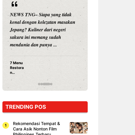
NEWS TNG– Siapa yang tidak
NEWS TNG– Siap
kenal dengan kelezatan masakan
nama besar di dun
Jepang? Kuliner dari negeri
Nunung Srimulat 
sakura ini memang sudah
Prasetyo, kini m
mendunia dan punya ...
kuliner dengan ...
7 Menu
Nunung S
Restora
Prasetyo
n
Ayam Pa
Jepang
15 Ribu,
yang
Mami Bik
Wajib
Dicoba,
Bukan
Cuma
TRENDING POS
Sushi!
Rekomendasi Tempat &
Cara Asik Nonton Film
Philippines Terbaru