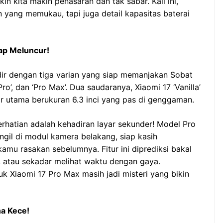
in kita makin penasaran dan tak sabar. Kali ini,
yang memukau, tapi juga detail kapasitas baterai
iap Meluncur!
adir dengan tiga varian yang siap memanjakan Sobat
ro’, dan ‘Pro Max’. Dua saudaranya, Xiaomi 17 ‘Vanilla’
ar utama berukuran 6.3 inci yang pas di genggaman.
rhatian adalah kehadiran layar sekunder! Model Pro
ngil di modul kamera belakang, siap kasih
mu rasakan sebelumnya. Fitur ini diprediksi bakal
ie, atau sekadar melihat waktu dengan gaya.
uk Xiaomi 17 Pro Max masih jadi misteri yang bikin
a Kece!