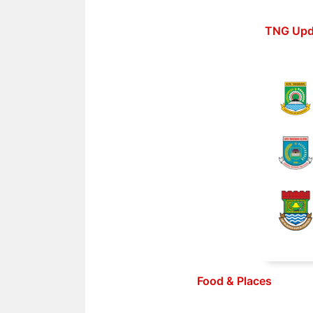
Langsung
ke
TNG Upd
isi
Food & Places