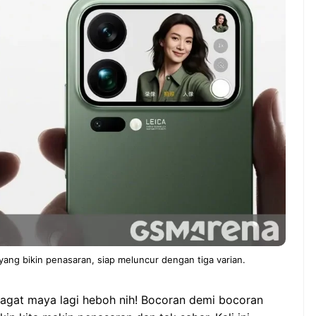
ndung –
NEWS TNG– Pernah gak sih
antian tahun
kamu mulai ngerjain sesuatu cuma
ll you can eat
buat iseng-iseng, eh ternyata malah
u Can Eat Bandung
jadi peluang bisnis yang
.
menguntungkan? ...
 2026, Kakkoii
Dari Iseng Jadi Cuan: Kisah
 Hadirkan Pesta All
TUM_ATUL yang Ubah
 Eat Mulai Rp
Hampers Jadi Bisnis Kece
0
ang bikin penasaran, siap meluncur dengan tiga varian.
agat maya lagi heboh nih! Bocoran demi bocoran