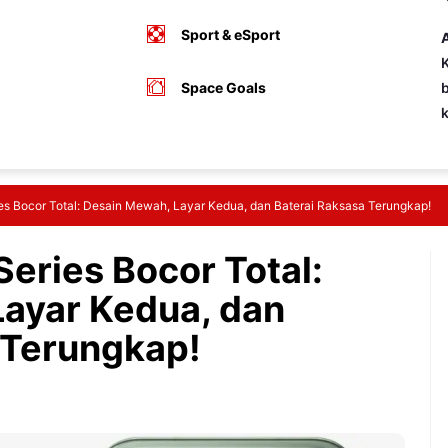
Sport & eSport
A
K
Space Goals
b
ies Bocor Total: Desain Mewah, Layar Kedua, dan Baterai Raksasa Terungkap!
Series Bocor Total:
ayar Kedua, dan
 Terungkap!